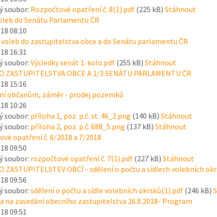
ý soubor:
Rozpočtové opatření č. 8(1).pdf
(225 kB)
Stáhnout
voleb do Senátu Parlamentu ČR
018 08:10
 voleb do zastupitelstva obce a do Senátu parlamentu ČR
018 16:31
ý soubor:
Výsledky senát 1. kolo.pdf
(255 kB)
Stáhnout
O ZASTUPITELSTVA OBCE A 1/3 SENÁTU PARLAMENTU ČR
018 15:16
í občanům, záměr - prodej pozemků
018 10:26
ý soubor:
příloha 1, poz. p.č. st. 46_2.png
(140 kB)
Stáhnout
ý soubor:
příloha 2, poz. p.č. 688_5.png
(137 kB)
Stáhnout
vé opatření č. 6/2018 a 7/2018
018 09:50
ý soubor:
rozpočtové opatření č. 7(1).pdf
(227 kB)
Stáhnout
 ZASTUPITELSTEV OBCÍ - sdělení o počtu a sídlech volebních ok
018 09:56
ý soubor:
sdělení o počtu a sídle volebních okrsků(1).pdf
(246 kB)
S
 na zasedání obecního zastupitelstva 26.8.2018- Program
018 09:51