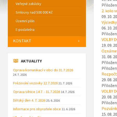
Veřejné zakázky
Přiložen
2. kolo 
Smlouvy nad 500 000 Kč
09. 10. 2
Územní plán
Výsledky
06. 10. 2
E-podatelna
Přiložen
VOLBY D
KONTAKT
19. 09. 2
Oznámen
31. 08. 2
AKTUALITY
Přiložen
Přiložen
Oprava komunikací v obci do 31.7.2026
Rozpočto
24. 7. 2026
29. 08. 2
Frézování vozovky 22.7.2026
21. 7. 2026
Přiložen
VOLBY DO
Oprava silnice 14.7. - 31.7.2026
14. 7. 2026
20. 08. 2
Dětský den 4. 7. 2026
25. 6. 2026
Přiložen
Pozvánka
Informace pro obyvatele obce
11. 6. 2026
15. 08. 2