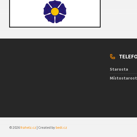
TELEFO
Starosta
Místostaros
© 2026
frahelz.cz
| Created by
bedi.cz