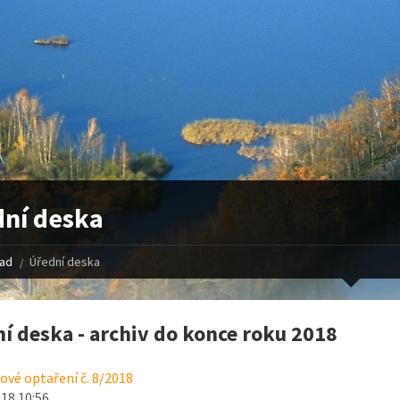
ní deska
řad
Úřední deska
í deska - archiv do konce roku 2018
vé optaření č. 8/2018
018 10:56