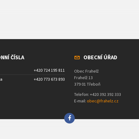
NNÍ ČÍSLA
OBECNÍ ÚŘAD
+420 724 195 811
Obec Frahelž
Frahelž 13
ta
+420 773 673 893
379 01 Třeboň
Telefon: +420 392 392 333
E-mail:
obec@frahelz.cz