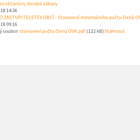
í občanům, konání zábavy
018 14:36
O ZASTUPITELSTEV OBCÍ - Stanovení minimálního počtu členů O
018 09:16
ý soubor:
stanovení počtu členů OVK.pdf
(122 kB)
Stáhnout