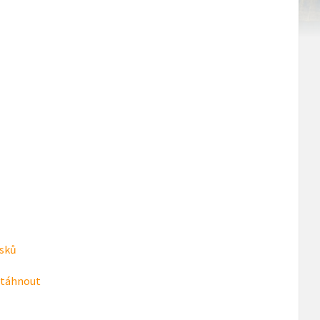
rsků
táhnout