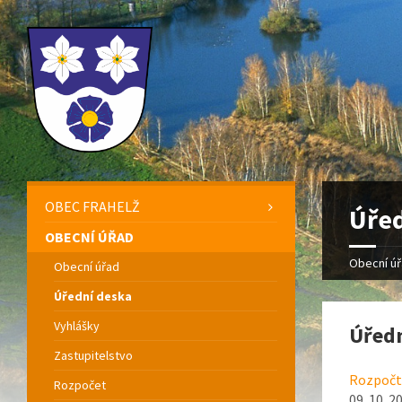
OBEC FRAHELŽ
Úřed
OBECNÍ ÚŘAD
Obecní ú
Obecní úřad
Úřední deska
Vyhlášky
Úředn
Zastupitelstvo
Rozpočto
Rozpočet
09. 10. 2