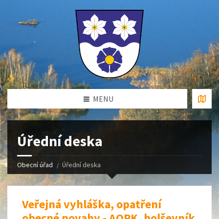
MENU
Úřední deska
Obecní úřad
Úřední deska
Veřejná vyhláška, opatření
obecné povahy - AOPK, bolševník