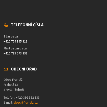
TELEFONNÍ ČÍSLA
Starosta
+420 724 195 811
Místostarosta
+420 773 673 893
OBECNÍ ÚŘAD
Obec Frahelž
Frahelž 13
379 01 Třeboň
Telefon: +420 392 392 333
E-mail:
obec@frahelz.cz