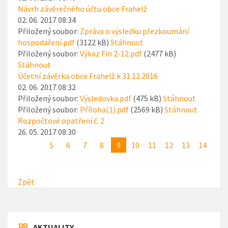
Návrh závěrečného účtu obce Frahelž
02. 06. 2017 08:34
Přiložený soubor:
Zpráva o výsledku přezkoumání
hospodaření.pdf
(3122 kB)
Stáhnout
Přiložený soubor:
Výkaz Fin 2-12.pdf
(2477 kB)
Stáhnout
Účetní závěrka obce Frahelž k 31.12.2016
02. 06. 2017 08:32
Přiložený soubor:
Výsledovka.pdf
(475 kB)
Stáhnout
Přiložený soubor:
Příloha(1).pdf
(2569 kB)
Stáhnout
Rozpočtové opatření č. 2
26. 05. 2017 08:30
5
6
7
8
9
10
11
12
13
14
Zpět
AKTUALITY