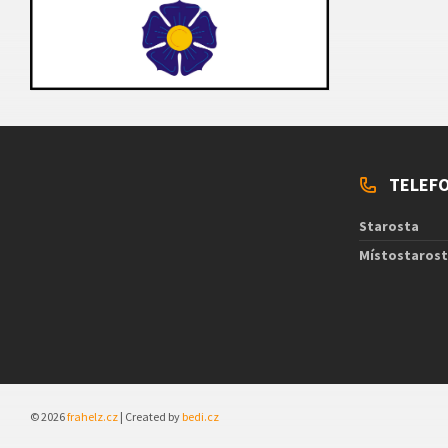
TELEFO
Starosta
Místostaros
© 2026
frahelz.cz
| Created by
bedi.cz