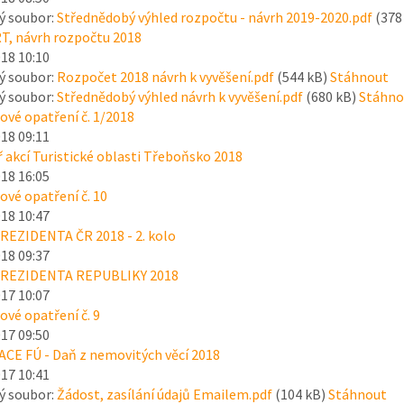
ý soubor:
Střednědobý výhled rozpočtu - návrh 2019-2020.pdf
(378
T, návrh rozpočtu 2018
018 10:10
ý soubor:
Rozpočet 2018 návrh k vyvěšení.pdf
(544 kB)
Stáhnout
ý soubor:
Střednědobý výhled návrh k vyvěšení.pdf
(680 kB)
Stáhno
vé opatření č. 1/2018
018 09:11
 akcí Turistické oblasti Třeboňsko 2018
018 16:05
vé opatření č. 10
018 10:47
REZIDENTA ČR 2018 - 2. kolo
018 09:37
REZIDENTA REPUBLIKY 2018
017 10:07
vé opatření č. 9
017 09:50
E FÚ - Daň z nemovitých věcí 2018
017 10:41
ý soubor:
Žádost, zasílání údajů Emailem.pdf
(104 kB)
Stáhnout