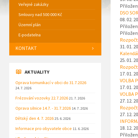
Veřejné zakázky
Přiložen
DSO SOR
Smlouvy nad 500 000 Kč
08. 02. 2
Územní plán
Přiložen
Přiložen
E-podatelna
Rozpočto
31. 01. 2
KONTAKT
Kalendář
25. 01. 2
Rozpočto
AKTUALITY
17. 01. 2
VOLBA P
Oprava komunikací v obci do 31.7.2026
17. 01. 2
24. 7. 2026
VOLBA P
Frézování vozovky 22.7.2026
21. 7. 2026
27. 12. 2
Rozpočto
Oprava silnice 14.7. - 31.7.2026
14. 7. 2026
27. 12. 2
Dětský den 4. 7. 2026
25. 6. 2026
INFORMAC
18. 12. 2
Informace pro obyvatele obce
11. 6. 2026
Přiložen