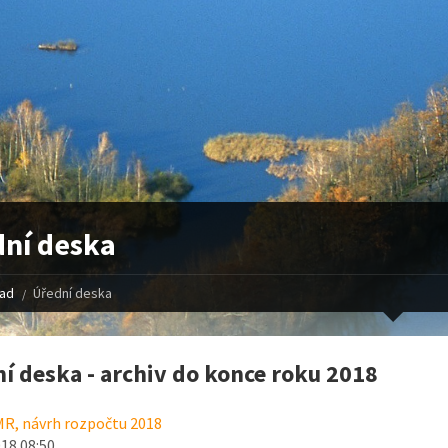
ní deska
řad
Úřední deska
í deska - archiv do konce roku 2018
R, návrh rozpočtu 2018
018 08:50