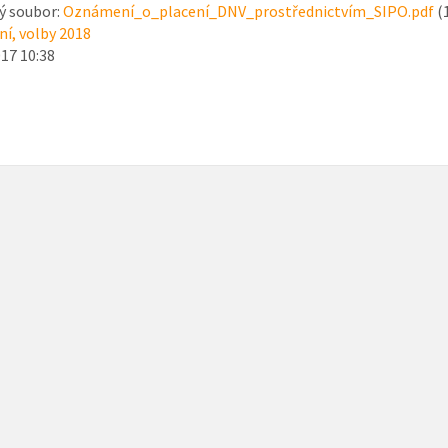
ý soubor:
Oznámení_o_placení_DNV_prostřednictvím_SIPO.pdf
(
í, volby 2018
017 10:38