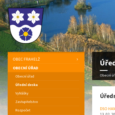
OBEC FRAHELŽ
Úřed
OBECNÍ ÚŘAD
Obecní ú
Obecní úřad
Úřední deska
Vyhlášky
Úředn
Zastupitelstvo
DSO HAM
Rozpočet
13. 02. 2