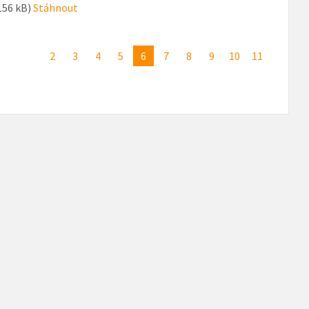
156 kB)
Stáhnout
2
3
4
5
6
7
8
9
10
11