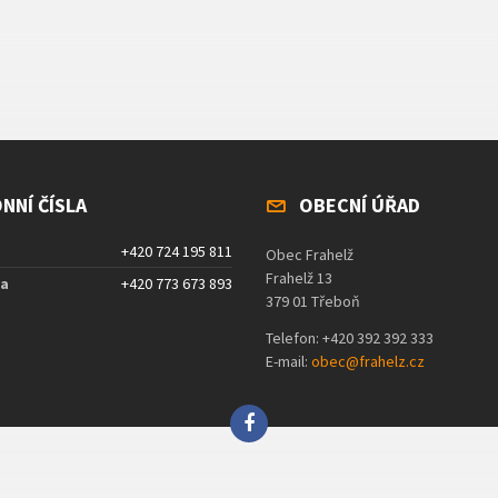
NNÍ ČÍSLA
OBECNÍ ÚŘAD
+420 724 195 811
Obec Frahelž
Frahelž 13
ta
+420 773 673 893
379 01 Třeboň
Telefon: +420 392 392 333
E-mail:
obec@frahelz.cz