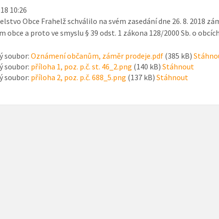
018 10:26
elstvo Obce Frahelž schválilo na svém zasedání dne 26. 8. 2018 zá
 obce a proto ve smyslu § 39 odst. 1 zákona 128/2000 Sb. o obcíc
ý soubor:
Oznámení občanům, záměr prodeje.pdf
(385 kB)
Stáhno
ý soubor:
příloha 1, poz. p.č. st. 46_2.png
(140 kB)
Stáhnout
ý soubor:
příloha 2, poz. p.č. 688_5.png
(137 kB)
Stáhnout