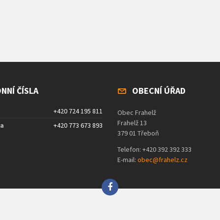
NNÍ ČÍSLA
OBECNÍ ÚŘAD
+420 724 195 811
Obec Frahelž
Frahelž 13
ta
+420 773 673 893
379 01 Třeboň
Telefon: +420 392 392 333
E-mail:
obec@frahelz.cz