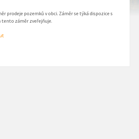
měr prodeje pozemků v obci. Záměr se týká dispozice s
h tento záměr zveřejňuje.
ut