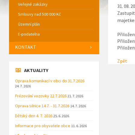
Veřejné zakázky
31. 08. 2
Zastupit
Smlouvy nad 500 000 Kč
majetkem
Územní plán
E-podatelna
Přiložen
Přiložen
KONTAKT
Přiložen
Zpět
AKTUALITY
Oprava komunikací v obci do 31.7.2026
24. 7. 2026
Frézování vozovky 22.7.2026
21. 7. 2026
Oprava silnice 14.7. - 31.7.2026
14. 7. 2026
Dětský den 4. 7. 2026
25. 6. 2026
Informace pro obyvatele obce
11. 6. 2026