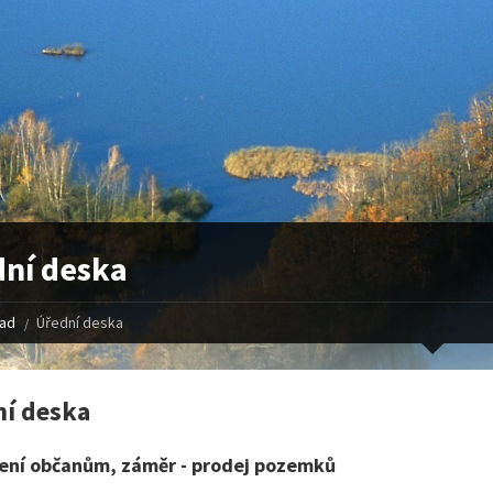
ní deska
řad
Úřední deska
í deska
ní občanům, záměr - prodej pozemků