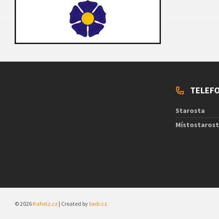
TELEFO
Starosta
Místostaros
© 2026
frahelz.cz
| Created by
bedi.cz