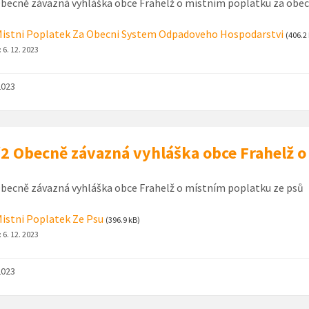
becně závazná vyhláška obce Frahelž o místním poplatku za obe
istni Poplatek Za Obecni System Odpadoveho Hospodarstvi
(406.2
:
6. 12. 2023
2023
2 Obecně závazná vyhláška obce Frahelž o
becně závazná vyhláška obce Frahelž o místním poplatku ze psů
istni Poplatek Ze Psu
(396.9 kB)
:
6. 12. 2023
2023