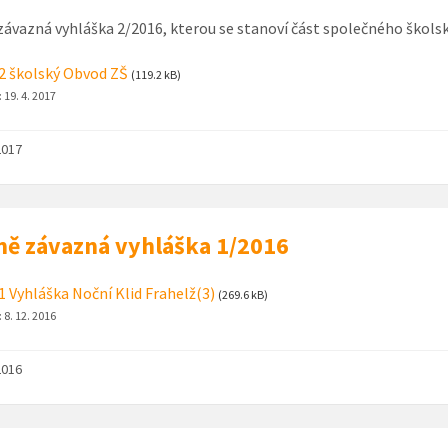
ávazná vyhláška 2/2016, kterou se stanoví část společného škol
2 školský Obvod ZŠ
(119.2 kB)
:
19. 4. 2017
2017
ě závazná vyhláška 1/2016
1 Vyhláška Noční Klid Frahelž(3)
(269.6 kB)
:
8. 12. 2016
2016