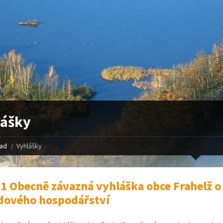
lášky
řad
Vyhlášky
1 Obecně závazná vyhláška obce Frahelž o
dového hospodářství