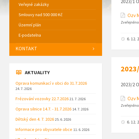
2023/1 O
Veřejné zakázky
Smlouvy nad 500 000 Kč
Ozv M
Zveřejněno
Územní plán
E-podatelna
6. 12. 
KONTAKT
2023/
AKTUALITY
Oprava komunikací v obci do 31.7.2026
2023/2 O
24. 7. 2026
Ozv M
Frézování vozovky 22.7.2026
21. 7. 2026
Zveřejněno
Oprava silnice 14.7. - 31.7.2026
14. 7. 2026
Dětský den 4. 7. 2026
25. 6. 2026
6. 12. 
Informace pro obyvatele obce
11. 6. 2026