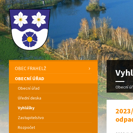
OBEC FRAHELŽ
Vyh
OBECNÍ ÚŘAD
Obecní ú
Obecní úřad
Úřední deska
Vyhlášky
2023/
odpa
Zastupitelstvo
Rozpočet