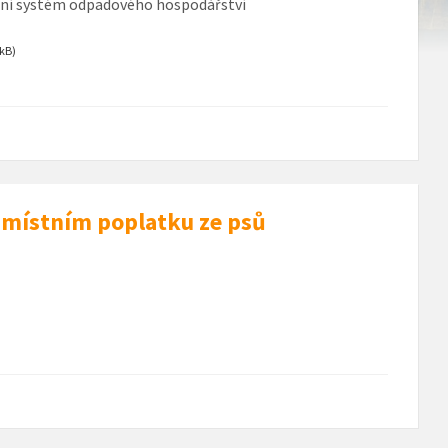
cní systém odpadového hospodářství
 kB)
 místním poplatku ze psů