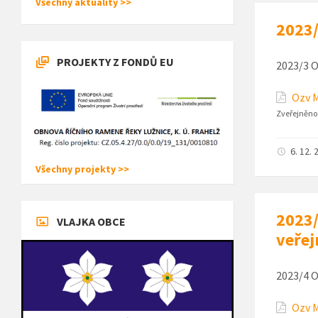
Všechny aktuality >>
2023/
PROJEKTY Z FONDŮ EU
2023/3 O
Ozv M
Zveřejněno
6. 12. 
Všechny projekty >>
2023/
VLAJKA OBCE
veřej
2023/4 O
Ozv M