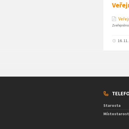
Veřej
Veřej
Zveřejněno
16. 11
TELEFO
Starosta
Místostaros