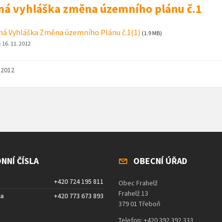
ná vyhláška změna územního plánu č.1
ná Vyhláška Změna územního Plánu č.1(1)
(1.9 MB)
:
16. 11. 2012
. 2012
NNÍ ČÍSLA
OBECNÍ ÚŘAD
+420 724 195 811
Obec Frahelž
Frahelž 13
ta
+420 773 673 893
379 01 Třeboň
Telefon: +420 392 392 333