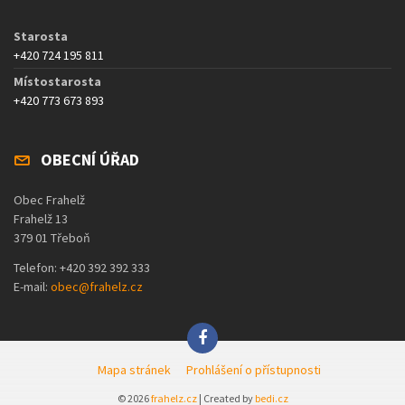
Starosta
+420 724 195 811
Místostarosta
+420 773 673 893
OBECNÍ ÚŘAD
Obec Frahelž
Frahelž 13
379 01 Třeboň
Telefon: +420 392 392 333
E-mail:
obec@frahelz.cz
Mapa stránek
Prohlášení o přístupnosti
© 2026
frahelz.cz
| Created by
bedi.cz