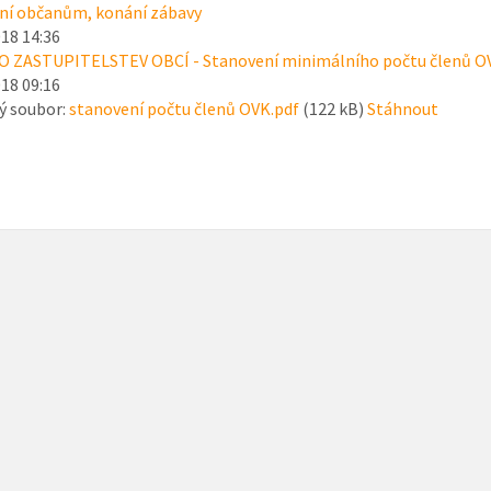
í občanům, konání zábavy
018 14:36
O ZASTUPITELSTEV OBCÍ - Stanovení minimálního počtu členů O
018 09:16
ý soubor:
stanovení počtu členů OVK.pdf
(122 kB)
Stáhnout