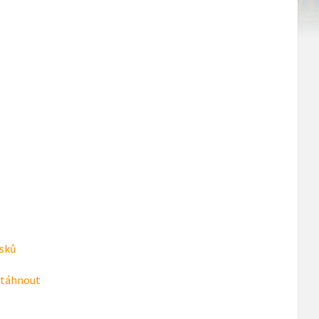
rsků
táhnout