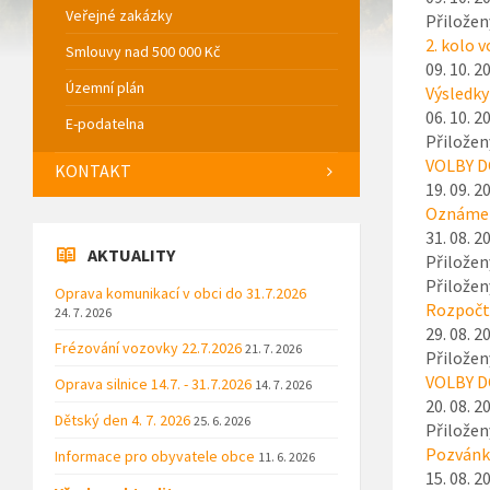
Veřejné zakázky
Přiložen
2. kolo 
Smlouvy nad 500 000 Kč
09. 10. 2
Územní plán
Výsledky
06. 10. 2
E-podatelna
Přiložen
VOLBY D
KONTAKT
19. 09. 2
Oznámen
31. 08. 2
AKTUALITY
Přiložen
Přiložen
Oprava komunikací v obci do 31.7.2026
Rozpočto
24. 7. 2026
29. 08. 2
Frézování vozovky 22.7.2026
21. 7. 2026
Přiložen
VOLBY DO
Oprava silnice 14.7. - 31.7.2026
14. 7. 2026
20. 08. 2
Dětský den 4. 7. 2026
25. 6. 2026
Přiložen
Pozvánka
Informace pro obyvatele obce
11. 6. 2026
15. 08. 2