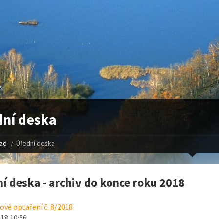
ní deska
řad
Úřední deska
í deska - archiv do konce roku 2018
vé optaření č. 8/2018
018 10:56