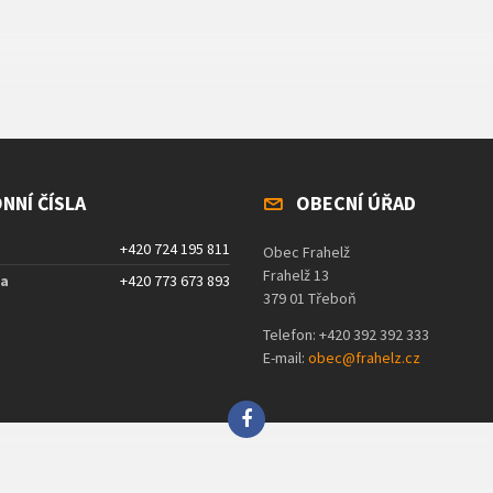
NNÍ ČÍSLA
OBECNÍ ÚŘAD
+420 724 195 811
Obec Frahelž
Frahelž 13
ta
+420 773 673 893
379 01 Třeboň
Telefon: +420 392 392 333
E-mail:
obec@frahelz.cz