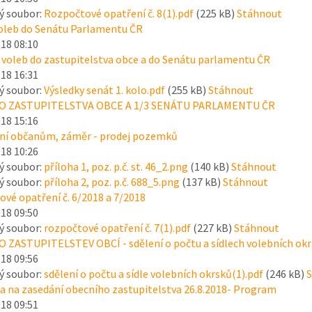
ý soubor:
Rozpočtové opatření č. 8(1).pdf
(225 kB)
Stáhnout
voleb do Senátu Parlamentu ČR
018 08:10
 voleb do zastupitelstva obce a do Senátu parlamentu ČR
018 16:31
ý soubor:
Výsledky senát 1. kolo.pdf
(255 kB)
Stáhnout
O ZASTUPITELSTVA OBCE A 1/3 SENÁTU PARLAMENTU ČR
018 15:16
í občanům, záměr - prodej pozemků
018 10:26
ý soubor:
příloha 1, poz. p.č. st. 46_2.png
(140 kB)
Stáhnout
ý soubor:
příloha 2, poz. p.č. 688_5.png
(137 kB)
Stáhnout
vé opatření č. 6/2018 a 7/2018
018 09:50
ý soubor:
rozpočtové opatření č. 7(1).pdf
(227 kB)
Stáhnout
 ZASTUPITELSTEV OBCÍ - sdělení o počtu a sídlech volebních ok
018 09:56
ý soubor:
sdělení o počtu a sídle volebních okrsků(1).pdf
(246 kB)
S
 na zasedání obecního zastupitelstva 26.8.2018- Program
018 09:51