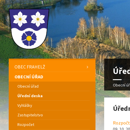
OBEC FRAHELŽ
Úřed
OBECNÍ ÚŘAD
Obecní ú
Obecní úřad
Úřední deska
Vyhlášky
Úředn
Zastupitelstvo
Rozpočto
Rozpočet
09. 10. 2