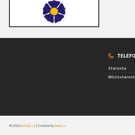
TELEFO
Starosta
Místostaros
© 2026
frahelz.cz
| Created by
bedi.cz