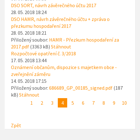
DSO SORT, návrh závěrečného účtu 2017
28. 05. 2018 18:24
DSO HAMR, návrh závěrečného účtu + zpráva o
přezkumu hospodaření 2017
28. 05. 2018 18:21
Přiložený soubor:
HAMR - Přezkum hospodaření za
2017.pdf
(3363 kB)
Stáhnout
Rozpočtové opatření č. 3/2018
17. 05. 2018 13:44
Oznámení občanům, dispozice s majetkem obce -
zveřejnění záměru
14. 05. 2018 17:15
Přiložený soubor:
686689_GP_00185_signed.pdf
(187
kB)
Stáhnout
1
2
3
4
5
6
7
8
9
10
Zpět