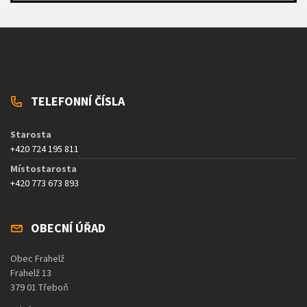
TELEFONNÍ ČÍSLA
Starosta
+420 724 195 811
Místostarosta
+420 773 673 893
OBECNÍ ÚŘAD
Obec Frahelž
Frahelž 13
379 01 Třeboň