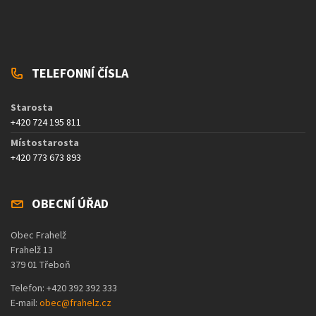
TELEFONNÍ ČÍSLA
Starosta
+420 724 195 811
Místostarosta
+420 773 673 893
OBECNÍ ÚŘAD
Obec Frahelž
Frahelž 13
379 01 Třeboň
Telefon: +420 392 392 333
E-mail:
obec@frahelz.cz