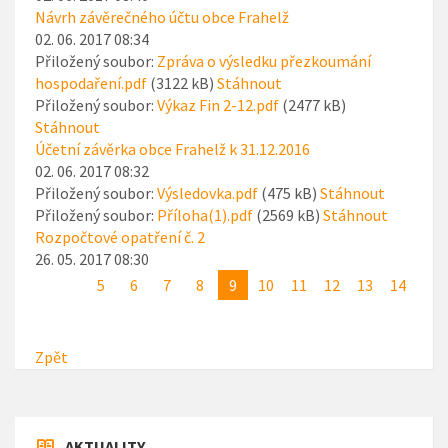
Návrh závěrečného účtu obce Frahelž
02. 06. 2017 08:34
Přiložený soubor:
Zpráva o výsledku přezkoumání
hospodaření.pdf
(3122 kB)
Stáhnout
Přiložený soubor:
Výkaz Fin 2-12.pdf
(2477 kB)
Stáhnout
Účetní závěrka obce Frahelž k 31.12.2016
02. 06. 2017 08:32
Přiložený soubor:
Výsledovka.pdf
(475 kB)
Stáhnout
Přiložený soubor:
Příloha(1).pdf
(2569 kB)
Stáhnout
Rozpočtové opatření č. 2
26. 05. 2017 08:30
5
6
7
8
9
10
11
12
13
14
Zpět
AKTUALITY