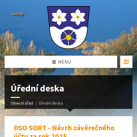
MENU
Úřední deska
Obecní úřad
Úřední deska
DSO SORT - Návrh závěrečného
účtu za rok 2025