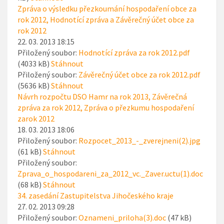
Zpráva o výsledku přezkoumání hospodaření obce za
rok 2012, Hodnotící zpráva a Závěrečný účet obce za
rok 2012
22. 03. 2013 18:15
Přiložený soubor:
Hodnotící zpráva za rok 2012.pdf
(4033 kB)
Stáhnout
Přiložený soubor:
Závěrečný účet obce za rok 2012.pdf
(5636 kB)
Stáhnout
Návrh rozpočtu DSO Hamr na rok 2013, Závěrečná
zpráva za rok 2012, Zpráva o přezkumu hospodaření
zarok 2012
18. 03. 2013 18:06
Přiložený soubor:
Rozpocet_2013_-_zverejneni(2).jpg
(61 kB)
Stáhnout
Přiložený soubor:
Zprava_o_hospodareni_za_2012_vc._Zaver.uctu(1).doc
(68 kB)
Stáhnout
34. zasedání Zastupitelstva Jihočeského kraje
27. 02. 2013 09:28
Přiložený soubor:
Oznameni_priloha(3).doc
(47 kB)