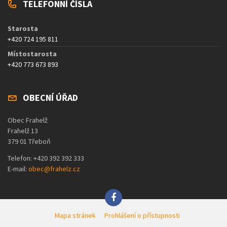
TELEFONNÍ ČÍSLA
Starosta
+420 724 195 811
Místostarosta
+420 773 673 893
OBECNÍ ÚŘAD
Obec Frahelž
Frahelž 13
379 01 Třeboň
Telefon: +420 392 392 333
E-mail:
obec@frahelz.cz
Mapa stránek
Prohlášení o přístupnosti