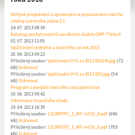
Veřejné projednání o upraveném a posouzeném návrhu
změny územního plánu č.1
24. 07. 2013 08:39
Katalog poskytovatelů sociálních služeb ORP Třeboň
02. 07. 2013 11:05
Vyúčtování vodného a stočného za rok 2012
20. 06. 2013 09:22
Přiložený soubor:
Vyúčtování V+S za 2012 002(4).jpg
(72
kB)
Stáhnout
Přiložený soubor:
Vyúčtování V+S za 2012 003.jpg
(54
kB)
Stáhnout
Program zasedání obecního zastupitelstva
10. 06. 2013 09:42
Informace finančního úřadu
19. 04. 2013 16:39
Přiložený soubor:
132390797_2_MF-Inf15_4.pdf
(696
kB)
Stáhnout
Přiložený soubor:
132390797_3_MF-Inf10_6.pdf
(703
kB)
Stáhnout