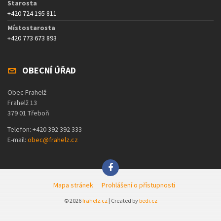
Starosta
+420 724 195 811
Místostarosta
+420 773 673 893
OBECNÍ ÚŘAD
Obec Frahelž
Frahelž 13
379 01 Třeboň
Telefon: +420 392 392 333
E-mail:
obec@frahelz.cz
Mapa stránek
Prohlášení o přístupnosti
© 2026
frahelz.cz
| Created by
bedi.cz