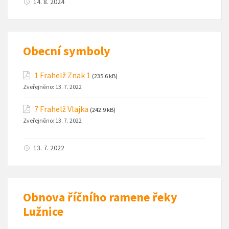
14. 8. 2024
Obecní symboly
1 Frahelž Znak 1
(235.6 kB)
Zveřejněno:
13. 7. 2022
7 Frahelž Vlajka
(242.9 kB)
Zveřejněno:
13. 7. 2022
13. 7. 2022
Obnova říčního ramene řeky
Lužnice