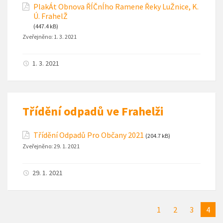
PlakÁt Obnova ŘÍČnÍho Ramene Řeky LuŽnice, K.
Ú. FrahelŽ
(447.4 kB)
Zveřejněno:
1. 3. 2021
1. 3. 2021
Třídění odpadů ve Frahelži
Třídění Odpadů Pro Občany 2021
(204.7 kB)
Zveřejněno:
29. 1. 2021
29. 1. 2021
1
2
3
4