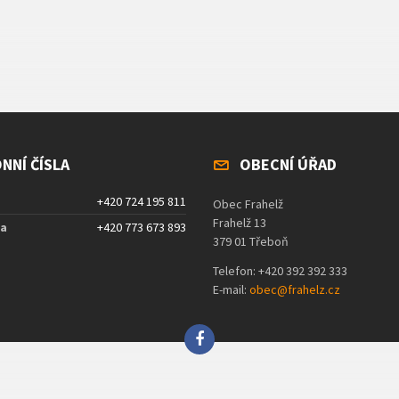
NNÍ ČÍSLA
OBECNÍ ÚŘAD
+420 724 195 811
Obec Frahelž
Frahelž 13
ta
+420 773 673 893
379 01 Třeboň
Telefon: +420 392 392 333
E-mail:
obec@frahelz.cz