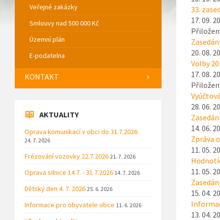
Veřejné zakázky
33. zase
17. 09. 2
Smlouvy nad 500 000 Kč
Přiložen
Územní plán
Zasedán
20. 08. 2
E-podatelna
Volby 20
17. 08. 2
KONTAKT
Přiložen
Vyúčtová
28. 06. 2
AKTUALITY
Zasedán
14. 06. 2
Oprava komunikací v obci do 31.7.2026
Zpráva o
24. 7. 2026
11. 05. 2
Frézování vozovky 22.7.2026
21. 7. 2026
Hodnotíc
11. 05. 2
Oprava silnice 14.7. - 31.7.2026
14. 7. 2026
Zasedán
Dětský den 4. 7. 2026
25. 6. 2026
15. 04. 2
Informac
Informace pro obyvatele obce
11. 6. 2026
13. 04. 2