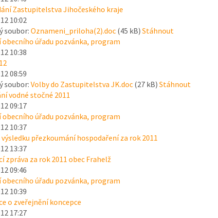
dání Zastupitelstva Jihočeského kraje
012 10:02
ý soubor:
Oznameni_priloha(2).doc
(45 kB)
Stáhnout
í obecního úřadu pozvánka, program
012 10:38
12
012 08:59
ý soubor:
Volby do Zastupitelstva JK.doc
(27 kB)
Stáhnout
ní vodné stočné 2011
012 09:17
í obecního úřadu pozvánka, program
012 10:37
 výsledku přezkoumání hospodaření za rok 2011
012 13:37
í zpráva za rok 2011 obec Frahelž
012 09:46
í obecního úřadu pozvánka, program
012 10:39
e o zveřejnění koncepce
012 17:27