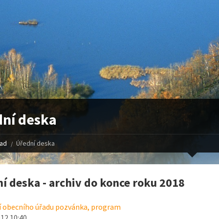
ní deska
řad
Úřední deska
í deska - archiv do konce roku 2018
í obecního úřadu pozvánka, program
012 10:40