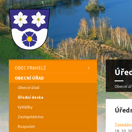
OBEC FRAHELŽ
Úřed
OBECNÍ ÚŘAD
Obecní ú
Obecní úřad
Úřední deska
Vyhlášky
Úředn
Zastupitelstvo
Zasedán
Rozpočet
18. 10. 2