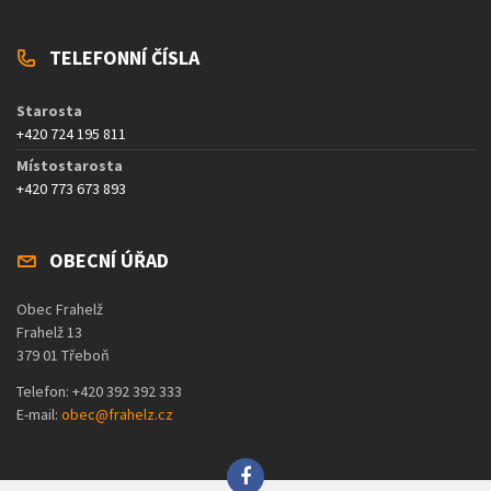
TELEFONNÍ ČÍSLA
Starosta
+420 724 195 811
Místostarosta
+420 773 673 893
OBECNÍ ÚŘAD
Obec Frahelž
Frahelž 13
379 01 Třeboň
Telefon: +420 392 392 333
E-mail:
obec@frahelz.cz