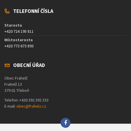
TELEFONNÍ ČÍSLA
Starosta
+420 724 195 811
Místostarosta
+420 773 673 893
OBECNÍ ÚŘAD
Obec Frahelž
Frahelž 13
379 01 Třeboň
Telefon: +420 392 392 333
E-mail:
obec@frahelz.cz