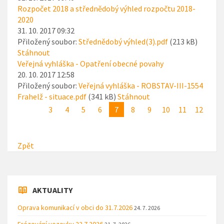
Rozpočet 2018 a střednědobý výhled rozpočtu 2018-
2020
31. 10. 2017 09:32
Přiložený soubor:
Střednědobý výhled(3).pdf
(213 kB)
Stáhnout
Veřejná vyhláška - Opatření obecné povahy
20. 10. 2017 12:58
Přiložený soubor:
Veřejná vyhláška - ROBSTAV-III-1554
Frahelž - situace.pdf
(341 kB)
Stáhnout
3
4
5
6
7
8
9
10
11
12
Zpět
AKTUALITY
Oprava komunikací v obci do 31.7.2026
24. 7. 2026
Frézování vozovky 22.7.2026