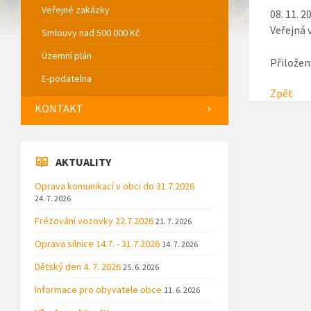
Veřejné zakázky
08. 11. 2
Veřejná 
Smlouvy nad 500 000 Kč
Územní plán
Přiložen
E-podatelna
Zpět
KONTAKT
AKTUALITY
Oprava komunikací v obci do 31.7.2026
24. 7. 2026
Frézování vozovky 22.7.2026
21. 7. 2026
Oprava silnice 14.7. - 31.7.2026
14. 7. 2026
Dětský den 4. 7. 2026
25. 6. 2026
Informace pro obyvatele obce
11. 6. 2026