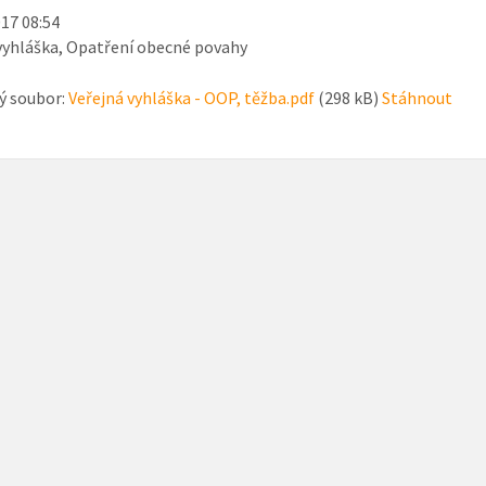
017 08:54
vyhláška, Opatření obecné povahy
ý soubor:
Veřejná vyhláška - OOP, těžba.pdf
(298 kB)
Stáhnout