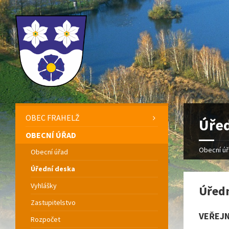
OBEC FRAHELŽ
Úřed
OBECNÍ ÚŘAD
Obecní ú
Obecní úřad
Úřední deska
Vyhlášky
Úředn
Zastupitelstvo
VEŘEJN
Rozpočet