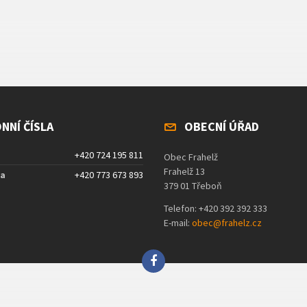
NNÍ ČÍSLA
OBECNÍ ÚŘAD
+420 724 195 811
Obec Frahelž
Frahelž 13
ta
+420 773 673 893
379 01 Třeboň
Telefon: +420 392 392 333
E-mail:
obec@frahelz.cz