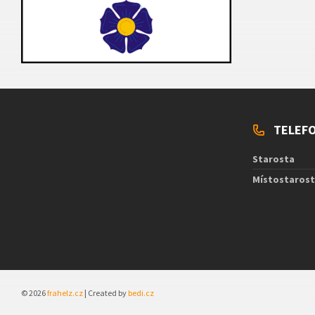
TELEFO
Starosta
Místostaros
© 2026
frahelz.cz
| Created by
bedi.cz