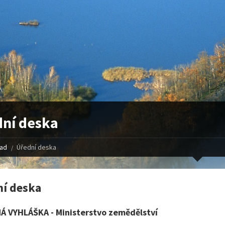
ní deska
řad
Úřední deska
í deska
Á VYHLÁŠKA - Ministerstvo zemědělství