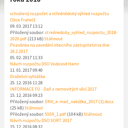
schválený rozpočet a střednědobý výhled rozpočtu
Obce Frahelž
09. 03. 2017 13:12
Přiložený soubor:
strednedoby_vyhled_rozpoctu_2018-
2020.pdf
(213 kB)
Stáhnout
Pozvánka na zasedání obecního zastupitelstva dne
26.2.2017
05. 02. 2017 11:33
Návrh rozpočtu DSO Vodovod Hamr
11. 01. 2017 09:40
Dražební vyhláška
25. 12. 2016 11:28
INFORMACE FÚ - Daň z nemovitých věcí 2017
15. 12. 2016 09:23
Přiložený soubor:
DNV_e-mail_nabídka_2017 (2).docx
(25 kB)
Stáhnout
Přiložený soubor:
5559_1.pdf
(104 kB)
Stáhnout
Návrh rozpočtu DSO SORT 2017
15. 12. 2016 08:32