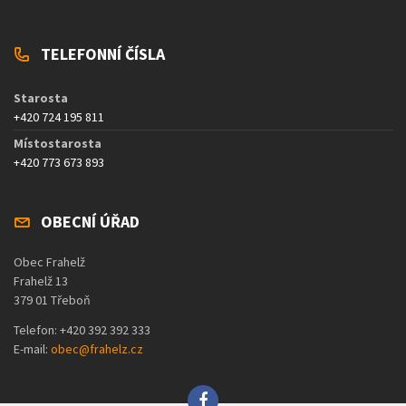
TELEFONNÍ ČÍSLA
Starosta
+420 724 195 811
Místostarosta
+420 773 673 893
OBECNÍ ÚŘAD
Obec Frahelž
Frahelž 13
379 01 Třeboň
Telefon: +420 392 392 333
E-mail:
obec@frahelz.cz