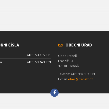
NNÍ ČÍSLA
OBECNÍ ÚŘAD
+420 724 195 811
Obec Frahelž
Frahelž 13
ta
+420 773 673 893
379 01 Třeboň
Telefon: +420 392 392 333
E-mail:
obec@frahelz.cz