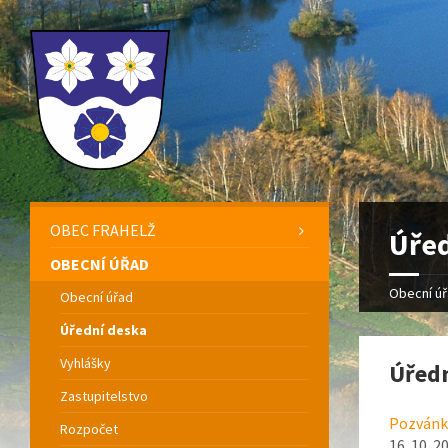
OBEC FRAHELŽ
Úřed
OBECNÍ ÚŘAD
Obecní ú
Obecní úřad
Úřední deska
Vyhlášky
Úředn
Zastupitelstvo
Pozvánka
Rozpočet
16. 10. 2