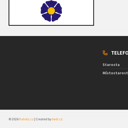
TELEFO
Starosta
Místostaros
© 2026
frahelz.cz
| Created by
bedi.cz