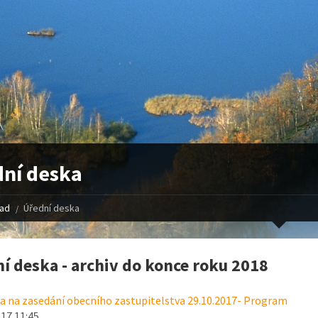
ní deska
řad
Úřední deska
í deska - archiv do konce roku 2018
 na zasedání obecního zastupitelstva 29.10.2017- Program
017 11:45