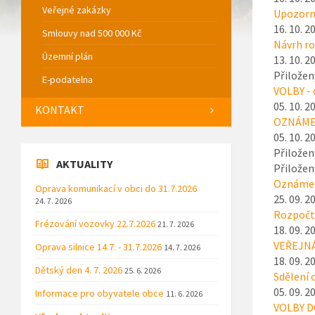
Veřejné zakázky
Upozorně
16. 10. 2
Smlouvy nad 500 000 Kč
Návrh ro
Územní plán
13. 10. 2
Přiložen
E-podatelna
VOLBY - 
05. 10. 2
KONTAKT
OZNÁMEN
05. 10. 2
Přiložen
AKTUALITY
Přiložen
Oznámen
Oprava komunikací v obci do 31.7.2026
25. 09. 2
24. 7. 2026
Rozpočto
Frézování vozovky 22.7.2026
21. 7. 2026
18. 09. 2
VEŘEJNÁ
Oprava silnice 14.7. - 31.7.2026
14. 7. 2026
18. 09. 2
Dětský den 4. 7. 2026
25. 6. 2026
Sdělení 
05. 09. 2
Informace pro obyvatele obce
11. 6. 2026
VOLBY 