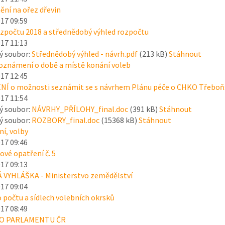
ní na ořez dřevin
017 09:59
zpočtu 2018 a střednědobý výhled rozpočtu
017 11:13
ý soubor:
Střednědobý výhled - návrh.pdf
(213 kB)
Stáhnout
oznámení o době a místě konání voleb
017 12:45
Í o možnosti seznámit se s návrhem Plánu péče o CHKO Třeboňs
017 11:54
ý soubor:
NÁVRHY_PŘÍLOHY_final.doc
(391 kB)
Stáhnout
ý soubor:
ROZBORY_final.doc
(15368 kB)
Stáhnout
í, volby
017 09:46
vé opatření č. 5
017 09:13
 VYHLÁŠKA - Ministerstvo zemědělství
017 09:04
o počtu a sídlech volebních okrsků
017 08:49
DO PARLAMENTU ČR