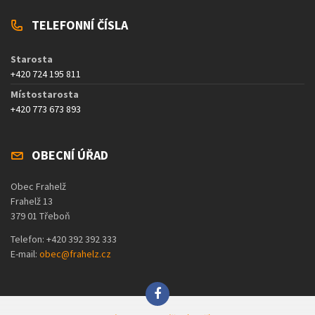
TELEFONNÍ ČÍSLA
Starosta
+420 724 195 811
Místostarosta
+420 773 673 893
OBECNÍ ÚŘAD
Obec Frahelž
Frahelž 13
379 01 Třeboň
Telefon: +420 392 392 333
E-mail:
obec@frahelz.cz