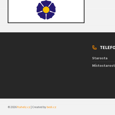
TELEFO
Starosta
Místostaros
© 2026
frahelz.cz
| Created by
bedi.cz