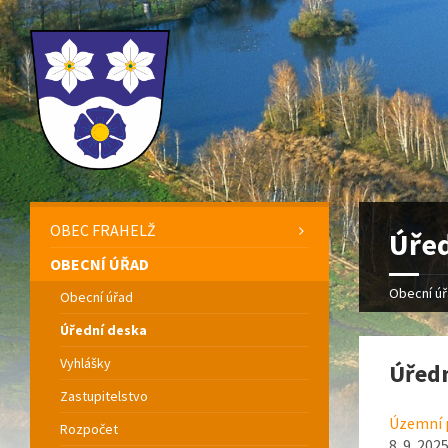
OBEC FRAHELŽ
Úřed
OBECNÍ ÚŘAD
Obecní ú
Obecní úřad
Úřední deska
Vyhlášky
Úředn
Zastupitelstvo
Územní p
Rozpočet
8. 9. 202