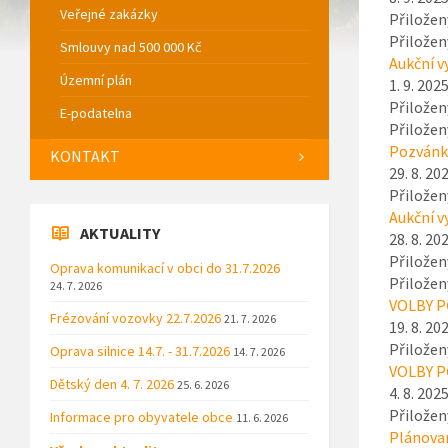
Veřejné zakázky
Přiložen
Přiložen
Smlouvy nad 500 000 Kč
Aukční v
Územní plán
1. 9. 202
Přiložen
E-podatelna
Přiložen
Pozvánka
KONTAKT
29. 8. 20
Přiložen
Aukční v
AKTUALITY
28. 8. 20
Přiložen
Oprava komunikací v obci do 31.7.2026
Přiložen
24. 7. 2026
VOLBY PČ
Frézování vozovky 22.7.2026
21. 7. 2026
19. 8. 20
Přiložen
Oprava silnice 14.7. - 31.7.2026
14. 7. 2026
VOLBY P
Dětský den 4. 7. 2026
25. 6. 2026
4. 8. 202
Přiložen
Informace pro obyvatele obce
11. 6. 2026
Plánovan