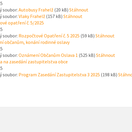
25
ý soubor:
Autobusy Frahelž
(20 kB)
Stáhnout
ý soubor:
Vlaky Frahelž
(157 kB)
Stáhnout
vé opatření č. 5/2025
25
ý soubor:
Rozpočtové Opatření č. 5 2025
(59 kB)
Stáhnout
í občanům, konání rodinné oslavy
25
ý soubor:
Oznámení Občanům Oslava 1
(525 kB)
Stáhnout
 na zasedání zastupitelstva obce
25
ý soubor:
Program Zasedání Zastupitelstva 3 2025
(198 kB)
Stáhn