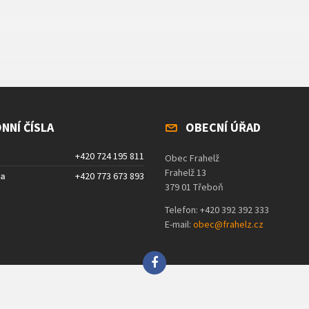
NNÍ ČÍSLA
OBECNÍ ÚŘAD
+420 724 195 811
Obec Frahelž
Frahelž 13
ta
+420 773 673 893
379 01 Třeboň
Telefon: +420 392 392 333
E-mail:
obec@frahelz.cz