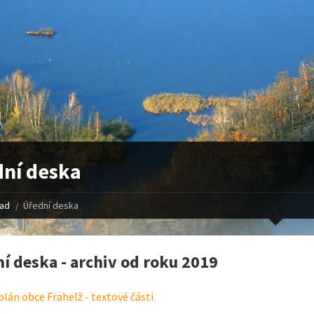
ní deska
řad
Úřední deska
í deska - archiv od roku 2019
lán obce Frahelž - textové části
5