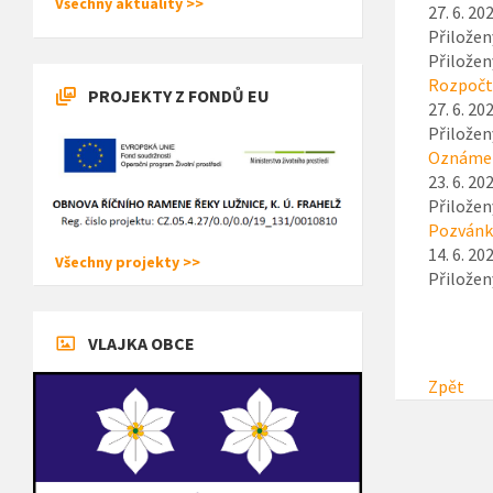
Všechny aktuality >>
27. 6. 20
Přiložen
Přiložen
Rozpočto
PROJEKTY Z FONDŮ EU
27. 6. 20
Přiložen
Oznámen
23. 6. 20
Přiložen
Pozvánka
14. 6. 20
Všechny projekty >>
Přiložen
VLAJKA OBCE
Zpět