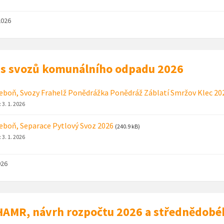
2026
s svozů komunálního odpadu 2026
eboň, Svozy Frahelž Ponědrážka Ponědráž Záblatí Smržov Klec 20
:
3. 1. 2026
eboň, Separace Pytlový Svoz 2026
(240.9 kB)
:
3. 1. 2026
026
AMR, návrh rozpočtu 2026 a střednědobé