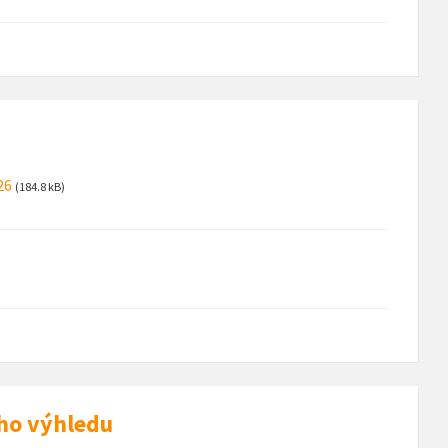
26
(184.8 kB)
ho výhledu