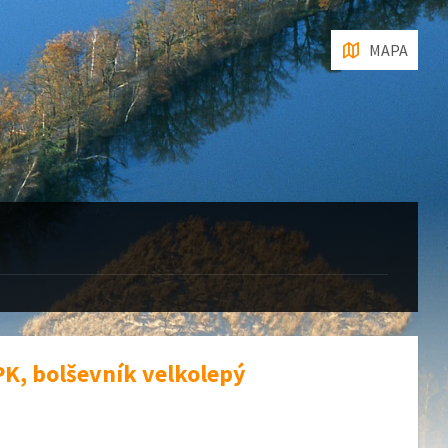
MAPA
PK, bolševník velkolepý