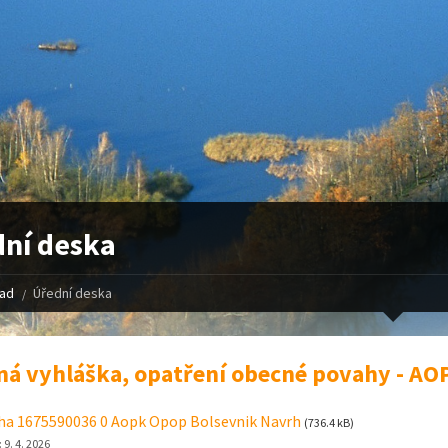
ní deska
řad
Úřední deska
ná vyhláška, opatření obecné povahy - AO
ha 1675590036 0 Aopk Opop Bolsevnik Navrh
(736.4 kB)
:
9. 4. 2026