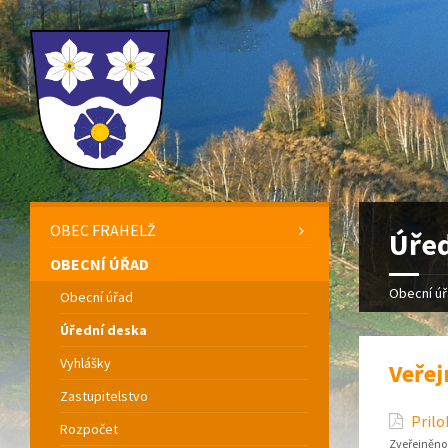
OBEC FRAHELŽ
Úřed
OBECNÍ ÚŘAD
Obecní ú
Obecní úřad
Úřední deska
Vyhlášky
Veřej
Zastupitelstvo
Prilo
Rozpočet
Zveřejněno