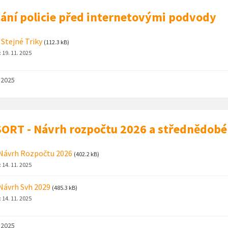
ání policie před internetovými podvody
 Stejné Triky
(112.3 kB)
:
19. 11. 2025
. 2025
ORT - Návrh rozpočtu 2026 a střednědob
Návrh Rozpočtu 2026
(402.2 kB)
:
14. 11. 2025
Návrh Svh 2029
(485.3 kB)
:
14. 11. 2025
. 2025