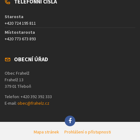
TELEFONNÍ ČÍSLA
Starosta
+420 724 195 811
Místostarosta
+420 773 673 893
OBECNÍ ÚŘAD
Obec Frahelž
Frahelž 13
379 01 Třeboň
Telefon: +420 392 392 333
E-mail:
obec@frahelz.cz
Mapa stránek
Prohlášení o přístupnosti