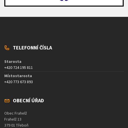
TELEFONNÍ ČÍSLA
Starosta
+420 724 195 811
Místostarosta
+420 773 673 893
OBECNÍ ÚŘAD
Obec Frahelž
Frahelž 13
379 01 Třeboň