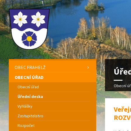
OBEC FRAHELŽ
Úřed
OBECNÍ ÚŘAD
Obecní ú
Obecní úřad
Úřední deska
Vyhlášky
Veře
ROZV
Zastupitelstvo
Rozpočet