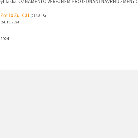
 vyhláška: OZNÁMENÍ O VEŘEJNÉM PROJEDNÁNÍ NÁVRHU ZMĚNY 
 Zm 10 Zur 001
(214.8 kB)
:
24. 10. 2024
. 2024