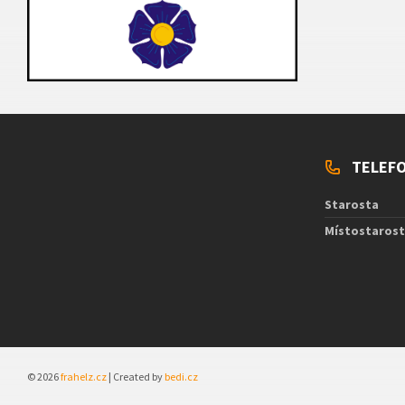
TELEFO
Starosta
Místostaros
© 2026
frahelz.cz
| Created by
bedi.cz