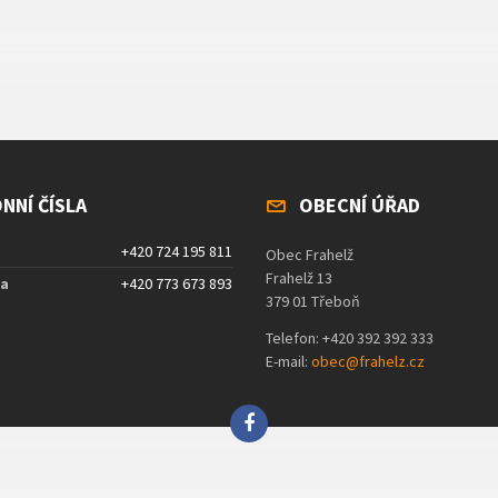
NNÍ ČÍSLA
OBECNÍ ÚŘAD
+420 724 195 811
Obec Frahelž
Frahelž 13
ta
+420 773 673 893
379 01 Třeboň
Telefon: +420 392 392 333
E-mail:
obec@frahelz.cz