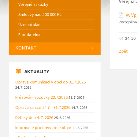
Veřejná
Veřejné zakázky
Smlouvy nad 500 000 Kč
Vv Vp
Zveřejněno
Územní plán
E-podatelna
24. 10
KONTAKT
Zpět
AKTUALITY
Oprava komunikací v obci do 31.7.2026
24. 7. 2026
Frézování vozovky 22.7.2026
21. 7. 2026
Oprava silnice 14.7. - 31.7.2026
14. 7. 2026
Dětský den 4. 7. 2026
25. 6. 2026
Informace pro obyvatele obce
11. 6. 2026