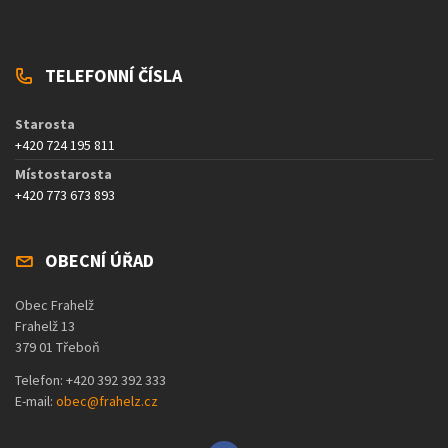
TELEFONNÍ ČÍSLA
Starosta
+420 724 195 811
Místostarosta
+420 773 673 893
OBECNÍ ÚŘAD
Obec Frahelž
Frahelž 13
379 01 Třeboň
Telefon: +420 392 392 333
E-mail:
obec@frahelz.cz