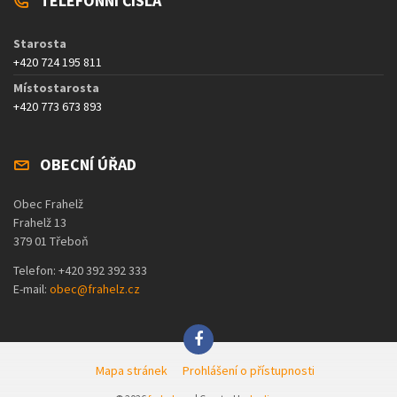
TELEFONNÍ ČÍSLA
Starosta
+420 724 195 811
Místostarosta
+420 773 673 893
OBECNÍ ÚŘAD
Obec Frahelž
Frahelž 13
379 01 Třeboň
Telefon: +420 392 392 333
E-mail:
obec@frahelz.cz
Mapa stránek
Prohlášení o přístupnosti