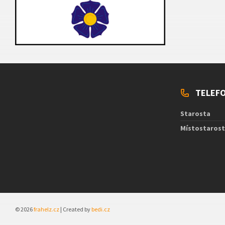
TELEFO
Starosta
Místostaros
© 2026
frahelz.cz
| Created by
bedi.cz