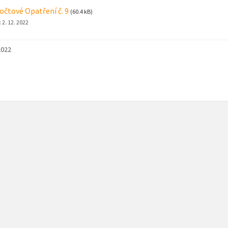
čtové Opatření č. 9
(60.4 kB)
:
2. 12. 2022
2022