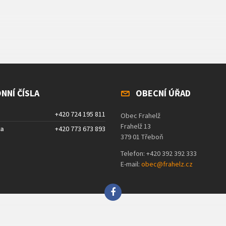
NNÍ ČÍSLA
OBECNÍ ÚŘAD
+420 724 195 811
Obec Frahelž
Frahelž 13
ta
+420 773 673 893
379 01 Třeboň
Telefon: +420 392 392 333
E-mail:
obec@frahelz.cz