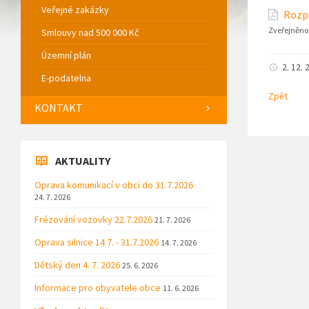
Veřejné zakázky
Rozpo
Zveřejněno
Smlouvy nad 500 000 Kč
Územní plán
2. 12. 
E-podatelna
Zpět
KONTAKT
AKTUALITY
Oprava komunikací v obci do 31.7.2026
24. 7. 2026
Frézování vozovky 22.7.2026
21. 7. 2026
Oprava silnice 14.7. - 31.7.2026
14. 7. 2026
Dětský den 4. 7. 2026
25. 6. 2026
Informace pro obyvatele obce
11. 6. 2026