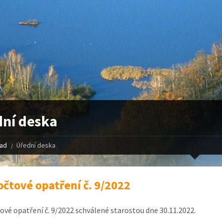
ní deska
řad
Úřední deska
čtové opatření č. 9/2022
vé opatření č. 9/2022 schválené starostou dne 30.11.2022.