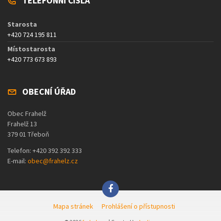
TELEFONNÍ ČÍSLA
Starosta
+420 724 195 811
Místostarosta
+420 773 673 893
OBECNÍ ÚŘAD
Obec Frahelž
Frahelž 13
379 01 Třeboň
Telefon: +420 392 392 333
E-mail:
obec@frahelz.cz
Mapa stránek
Prohlášení o přístupnosti