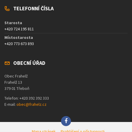
TELEFONNÍ ČÍSLA
Starosta
+420 724 195 811
Místostarosta
+420 773 673 893
OBECNÍ ÚŘAD
Obec Frahelž
Frahelž 13
379 01 Třeboň
Telefon: +420 392 392 333
E-mail:
obec@frahelz.cz
Mapa stránek
Prohlášení o přístupnosti