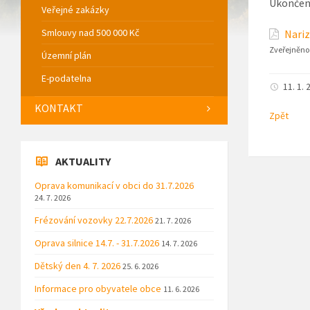
Ukončení
Veřejné zakázky
Smlouvy nad 500 000 Kč
Nariz
Zveřejněno
Územní plán
E-podatelna
11. 1. 
KONTAKT
Zpět
AKTUALITY
Oprava komunikací v obci do 31.7.2026
24. 7. 2026
Frézování vozovky 22.7.2026
21. 7. 2026
Oprava silnice 14.7. - 31.7.2026
14. 7. 2026
Dětský den 4. 7. 2026
25. 6. 2026
Informace pro obyvatele obce
11. 6. 2026