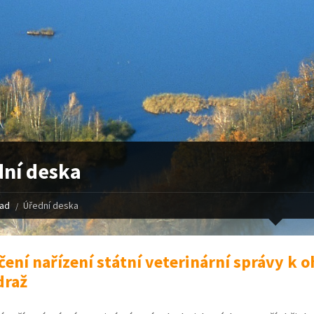
ní deska
řad
Úřední deska
ení nařízení státní veterinární správy k o
draž