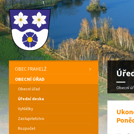
OBEC FRAHELŽ
Úřed
OBECNÍ ÚŘAD
Obecní ú
Obecní úřad
Úřední deska
Vyhlášky
Ukonč
Poně
Zastupitelstvo
Rozpočet