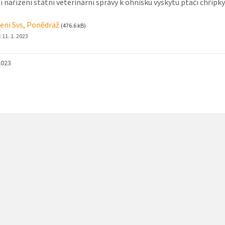
 nařízení státní veterinární správy k ohnisku výskytu ptačí chřipky
eni Svs, Ponědraž
(476.6 kB)
:
11. 1. 2023
2023