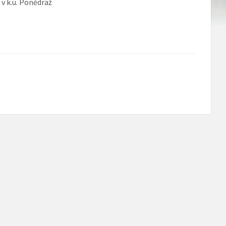
 v k.ú. Ponědraž