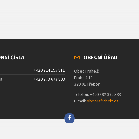
NNÍ ČÍSLA
OBECNÍ ÚŘAD
+420 724 195 811
Obec Frahelž
Frahelž 13
ta
+420 773 673 893
379 01 Třeboň
Telefon: +420 392 392 333
E-mail:
obec@frahelz.cz