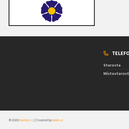
TELEFO
Starosta
Místostaros
© 2026
frahelz.cz
| Created by
bedi.cz