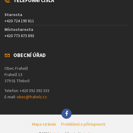
TELEFONNÍ ČÍSLA
Starosta
+420 724 195 811
Místostarosta
+420 773 673 893
OBECNÍ ÚŘAD
Obec Frahelž
Frahelž 13
379 01 Třeboň
Telefon: +420 392 392 333
E-mail:
obec@frahelz.cz
Mapa stránek
Prohlášení o přístupnosti