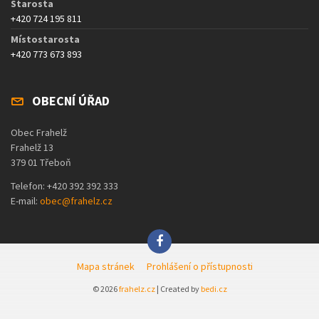
Starosta
+420 724 195 811
Místostarosta
+420 773 673 893
OBECNÍ ÚŘAD
Obec Frahelž
Frahelž 13
379 01 Třeboň
Telefon: +420 392 392 333
E-mail:
obec@frahelz.cz
Mapa stránek
Prohlášení o přístupnosti
© 2026
frahelz.cz
| Created by
bedi.cz