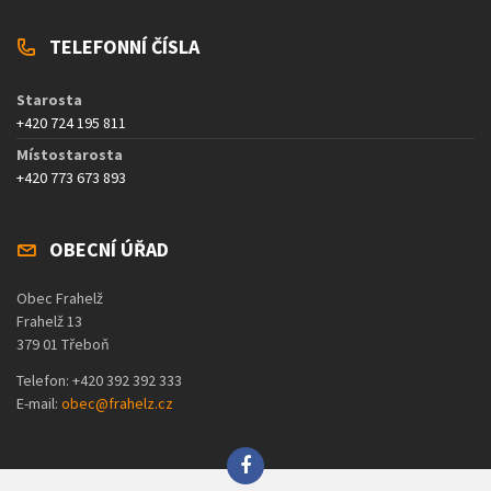
TELEFONNÍ ČÍSLA
Starosta
+420 724 195 811
Místostarosta
+420 773 673 893
OBECNÍ ÚŘAD
Obec Frahelž
Frahelž 13
379 01 Třeboň
Telefon: +420 392 392 333
E-mail:
obec@frahelz.cz