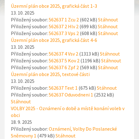
Územní plán obce 2025, grafická část 1-3
13. 10. 2025
Přiložený soubor:
562637 1 Zcu 2
(602 kB)
Stáhnout
Přiložený soubor:
562637 2 Hlv 2
(699 kB)
Stáhnout
Přiložený soubor:
562637 3 Vps 2
(608 kB)
Stáhnout
Územní plán obce 2025, grafická část 4-6
13. 10. 2025
Přiložený soubor:
562637 4 Vsv 2
(1313 kB)
Stáhnout
Přiložený soubor:
562637 5 Kov 2
(1196 kB)
Stáhnout
Přiložený soubor:
562637 6 Zpf 2
(569 kB)
Stáhnout
Územní plán obce 2025, textové části
13. 10. 2025
Přiložený soubor:
562637 Text 1
(675 kB)
Stáhnout
Přiložený soubor:
562637 Oduvodneni 1
(2532 kB)
Stáhnout
VOLBY 2025 - Oznámení o době a místě konání voleb v
obci
18. 9. 2025
Přiložený soubor:
Oznámení, Volby Do Poslanecké
Sněmovny 1
(479 kB)
Stáhnout