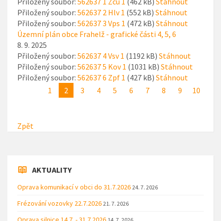
Přiložený soubor:
562637 1 Zcu 1
(462 kB)
Stáhnout
Přiložený soubor:
562637 2 Hlv 1
(552 kB)
Stáhnout
Přiložený soubor:
562637 3 Vps 1
(472 kB)
Stáhnout
Územní plán obce Frahelž - grafické části 4, 5, 6
8. 9. 2025
Přiložený soubor:
562637 4 Vsv 1
(1192 kB)
Stáhnout
Přiložený soubor:
562637 5 Kov 1
(1031 kB)
Stáhnout
Přiložený soubor:
562637 6 Zpf 1
(427 kB)
Stáhnout
1
2
3
4
5
6
7
8
9
10
Zpět
AKTUALITY
Oprava komunikací v obci do 31.7.2026
24. 7. 2026
Frézování vozovky 22.7.2026
21. 7. 2026
Oprava silnice 14.7. - 31.7.2026
14. 7. 2026