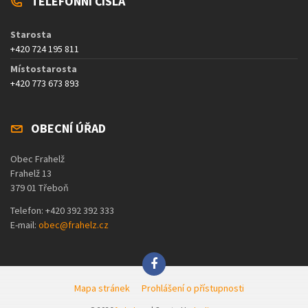
TELEFONNÍ ČÍSLA
Starosta
+420 724 195 811
Místostarosta
+420 773 673 893
OBECNÍ ÚŘAD
Obec Frahelž
Frahelž 13
379 01 Třeboň
Telefon: +420 392 392 333
E-mail:
obec@frahelz.cz
Mapa stránek
Prohlášení o přístupnosti