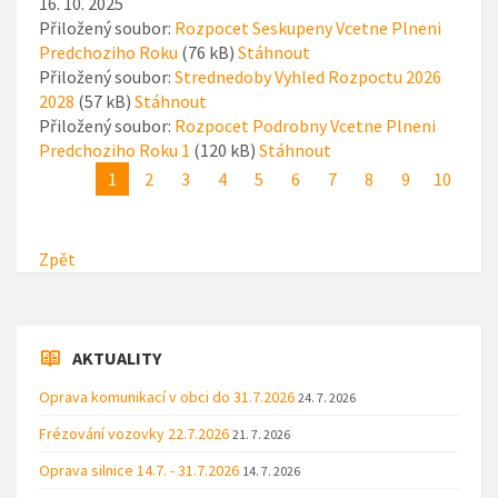
16. 10. 2025
Přiložený soubor:
Rozpocet Seskupeny Vcetne Plneni
Predchoziho Roku
(76 kB)
Stáhnout
Přiložený soubor:
Strednedoby Vyhled Rozpoctu 2026
2028
(57 kB)
Stáhnout
Přiložený soubor:
Rozpocet Podrobny Vcetne Plneni
Predchoziho Roku 1
(120 kB)
Stáhnout
1
2
3
4
5
6
7
8
9
10
Zpět
AKTUALITY
Oprava komunikací v obci do 31.7.2026
24. 7. 2026
Frézování vozovky 22.7.2026
21. 7. 2026
Oprava silnice 14.7. - 31.7.2026
14. 7. 2026