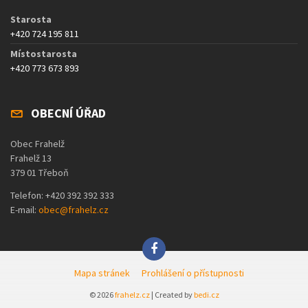
Starosta
+420 724 195 811
Místostarosta
+420 773 673 893
OBECNÍ ÚŘAD
Obec Frahelž
Frahelž 13
379 01 Třeboň
Telefon: +420 392 392 333
E-mail:
obec@frahelz.cz
Mapa stránek
Prohlášení o přístupnosti
© 2026
frahelz.cz
| Created by
bedi.cz