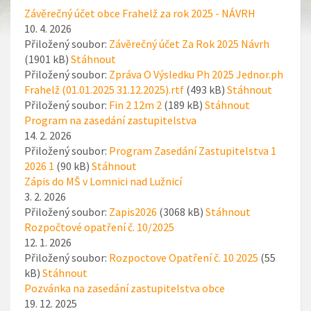
Závěrečný účet obce Frahelž za rok 2025 - NÁVRH
10. 4. 2026
Přiložený soubor:
Závěrečný účet Za Rok 2025 Návrh
(1901 kB)
Stáhnout
Přiložený soubor:
Zpráva O Výsledku Ph 2025 Jednor.ph
Frahelž (01.01.2025 31.12.2025).rtf
(493 kB)
Stáhnout
Přiložený soubor:
Fin 2 12m 2
(189 kB)
Stáhnout
Program na zasedání zastupitelstva
14. 2. 2026
Přiložený soubor:
Program Zasedání Zastupitelstva 1
2026 1
(90 kB)
Stáhnout
Zápis do MŠ v Lomnici nad Lužnicí
3. 2. 2026
Přiložený soubor:
Zapis2026
(3068 kB)
Stáhnout
Rozpočtové opatření č. 10/2025
12. 1. 2026
Přiložený soubor:
Rozpoctove Opatření č. 10 2025
(55
kB)
Stáhnout
Pozvánka na zasedání zastupitelstva obce
19. 12. 2025