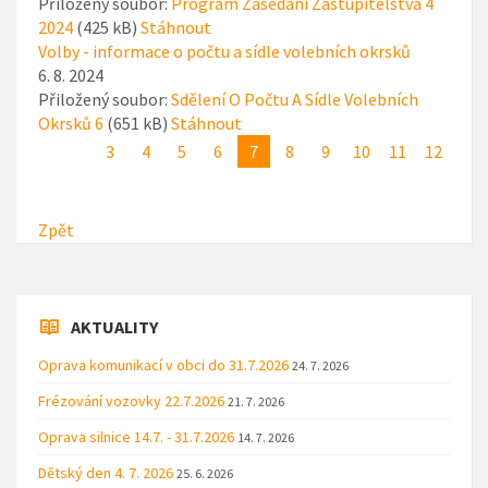
Přiložený soubor:
Program Zasedání Zastupitelstva 4
2024
(425 kB)
Stáhnout
Volby - informace o počtu a sídle volebních okrsků
6. 8. 2024
Přiložený soubor:
Sdělení O Počtu A Sídle Volebních
Okrsků 6
(651 kB)
Stáhnout
3
4
5
6
7
8
9
10
11
12
Zpět
AKTUALITY
Oprava komunikací v obci do 31.7.2026
24. 7. 2026
Frézování vozovky 22.7.2026
21. 7. 2026
Oprava silnice 14.7. - 31.7.2026
14. 7. 2026
Dětský den 4. 7. 2026
25. 6. 2026