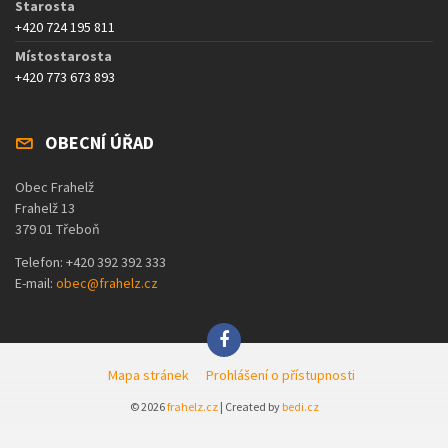
Starosta
+420 724 195 811
Místostarosta
+420 773 673 893
OBECNÍ ÚŘAD
Obec Frahelž
Frahelž 13
379 01 Třeboň
Telefon: +420 392 392 333
E-mail:
obec@frahelz.cz
Mapa stránek
Prohlášení o přístupnosti
© 2026
frahelz.cz
| Created by
bedi.cz