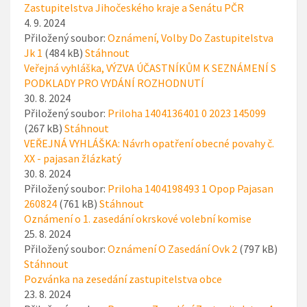
Zastupitelstva Jihočeského kraje a Senátu PČR
4. 9. 2024
Přiložený soubor:
Oznámení, Volby Do Zastupitelstva
Jk 1
(484 kB)
Stáhnout
Veřejná vyhláška, VÝZVA ÚČASTNÍKŮM K SEZNÁMENÍ S
PODKLADY PRO VYDÁNÍ ROZHODNUTÍ
30. 8. 2024
Přiložený soubor:
Priloha 1404136401 0 2023 145099
(267 kB)
Stáhnout
VEŘEJNÁ VYHLÁŠKA: Návrh opatření obecné povahy č.
XX - pajasan žlázkatý
30. 8. 2024
Přiložený soubor:
Priloha 1404198493 1 Opop Pajasan
260824
(761 kB)
Stáhnout
Oznámení o 1. zasedání okrskové volební komise
25. 8. 2024
Přiložený soubor:
Oznámení O Zasedání Ovk 2
(797 kB)
Stáhnout
Pozvánka na zesedání zastupitelstva obce
23. 8. 2024