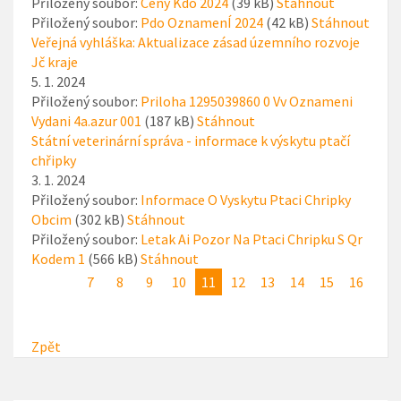
Přiložený soubor:
Ceny Kdo 2024
(39 kB)
Stáhnout
Přiložený soubor:
Pdo OznamenÍ 2024
(42 kB)
Stáhnout
Veřejná vyhláška: Aktualizace zásad územního rozvoje
Jč kraje
5. 1. 2024
Přiložený soubor:
Priloha 1295039860 0 Vv Oznameni
Vydani 4a.azur 001
(187 kB)
Stáhnout
Státní veterinární správa - informace k výskytu ptačí
chřipky
3. 1. 2024
Přiložený soubor:
Informace O Vyskytu Ptaci Chripky
Obcim
(302 kB)
Stáhnout
Přiložený soubor:
Letak Ai Pozor Na Ptaci Chripku S Qr
Kodem 1
(566 kB)
Stáhnout
7
8
9
10
11
12
13
14
15
16
Zpět