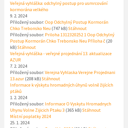
Veřejná vyhláška: odchylný postup pro usmrcování
kormorána velkého
9. 2. 2024
Přiložený soubor:
Oop Odchylný Postup Kormorán
Chko Trebonsko Neu
(747 kB)
Stáhnout
Přiložený soubor:
Priloha 1312320252 1 Oop Odchylný
Postup Kormorán Chko Trebonsko Neu Příloha č
(20
kB)
Stáhnout
Veřejná vyhláška - veřejné projednání 13. aktualizace
AZUR
7. 2. 2024
Přiložený soubor:
Verejna Vyhlaska Verejne Projednani
13.azur
(208 kB)
Stáhnout
Informace k výskytu hromadných úhynů volně žijících
ptáků
1. 2. 2024
Přiložený soubor:
Informace O Vyskytu Hromadnych
Uhynu Volne Zijicich Ptaku 3
(365 kB)
Stáhnout
Místní poplatky 2024
25. 1. 2024