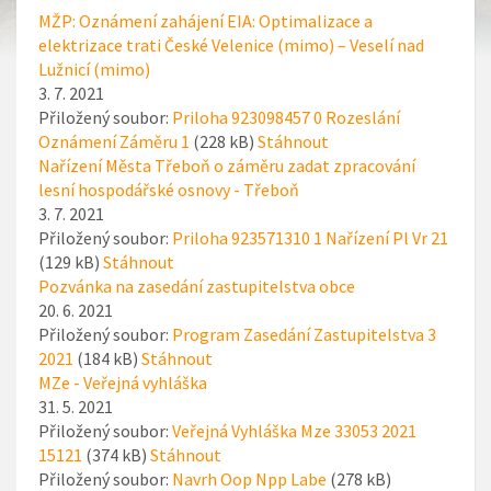
MŽP: Oznámení zahájení EIA: Optimalizace a
elektrizace trati České Velenice (mimo) – Veselí nad
Lužnicí (mimo)
3. 7. 2021
Přiložený soubor:
Priloha 923098457 0 Rozeslání
Oznámení Záměru 1
(228 kB)
Stáhnout
Nařízení Města Třeboň o záměru zadat zpracování
lesní hospodářské osnovy - Třeboň
3. 7. 2021
Přiložený soubor:
Priloha 923571310 1 Nařízení Pl Vr 21
(129 kB)
Stáhnout
Pozvánka na zasedání zastupitelstva obce
20. 6. 2021
Přiložený soubor:
Program Zasedání Zastupitelstva 3
2021
(184 kB)
Stáhnout
MZe - Veřejná vyhláška
31. 5. 2021
Přiložený soubor:
Veřejná Vyhláška Mze 33053 2021
15121
(374 kB)
Stáhnout
Přiložený soubor:
Navrh Oop Npp Labe
(278 kB)