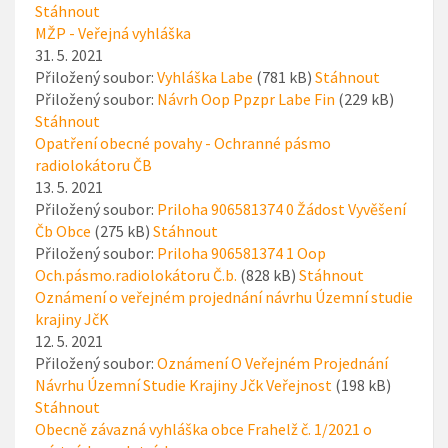
Stáhnout
MŽP - Veřejná vyhláška
31. 5. 2021
Přiložený soubor:
Vyhláška Labe
(781 kB)
Stáhnout
Přiložený soubor:
Návrh Oop Ppzpr Labe Fin
(229 kB)
Stáhnout
Opatření obecné povahy - Ochranné pásmo
radiolokátoru ČB
13. 5. 2021
Přiložený soubor:
Priloha 906581374 0 Žádost Vyvěšení
Čb Obce
(275 kB)
Stáhnout
Přiložený soubor:
Priloha 906581374 1 Oop
Och.pásmo.radiolokátoru Č.b.
(828 kB)
Stáhnout
Oznámení o veřejném projednání návrhu Územní studie
krajiny JčK
12. 5. 2021
Přiložený soubor:
Oznámení O Veřejném Projednání
Návrhu Územní Studie Krajiny Jčk Veřejnost
(198 kB)
Stáhnout
Obecně závazná vyhláška obce Frahelž č. 1/2021 o