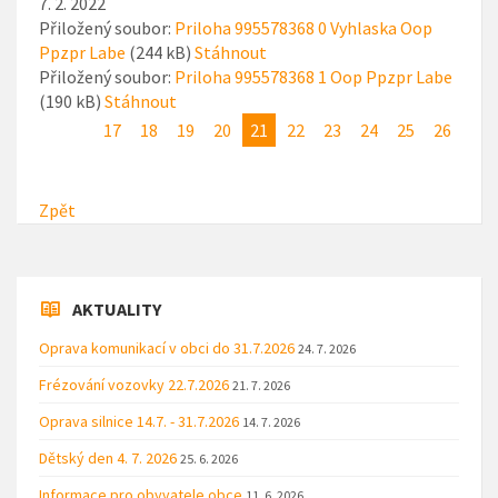
7. 2. 2022
Přiložený soubor:
Priloha 995578368 0 Vyhlaska Oop
Ppzpr Labe
(244 kB)
Stáhnout
Přiložený soubor:
Priloha 995578368 1 Oop Ppzpr Labe
(190 kB)
Stáhnout
17
18
19
20
21
22
23
24
25
26
Zpět
AKTUALITY
Oprava komunikací v obci do 31.7.2026
24. 7. 2026
Frézování vozovky 22.7.2026
21. 7. 2026
Oprava silnice 14.7. - 31.7.2026
14. 7. 2026
Dětský den 4. 7. 2026
25. 6. 2026
Informace pro obyvatele obce
11. 6. 2026