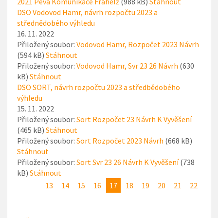
2021 Peva Komunikace Frahelž
(988 kB)
Stáhnout
DSO Vodovod Hamr, návrh rozpočtu 2023 a
střednědobého výhledu
16. 11. 2022
Přiložený soubor:
Vodovod Hamr, Rozpočet 2023 Návrh
(594 kB)
Stáhnout
Přiložený soubor:
Vodovod Hamr, Svr 23 26 Návrh
(630
kB)
Stáhnout
DSO SORT, návrh rozpočtu 2023 a středbědobého
výhledu
15. 11. 2022
Přiložený soubor:
Sort Rozpočet 23 Návrh K Vyvěšení
(465 kB)
Stáhnout
Přiložený soubor:
Sort Rozpočet 2023 Návrh
(668 kB)
Stáhnout
Přiložený soubor:
Sort Svr 23 26 Návrh K Vyvěšení
(738
kB)
Stáhnout
13
14
15
16
17
18
19
20
21
22