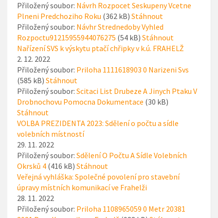
Přiložený soubor:
Návrh Rozpocet Seskupeny Vcetne
Plneni Predchoziho Roku
(362 kB)
Stáhnout
Přiložený soubor:
Návhr Strednedoby Vyhled
Rozpoctu91215955944076275
(54 kB)
Stáhnout
Nařízení SVS k výskytu ptačí chřipky v k.ú. FRAHELŽ
2. 12. 2022
Přiložený soubor:
Priloha 1111618903 0 Narizeni Svs
(585 kB)
Stáhnout
Přiložený soubor:
Scitaci List Drubeze A Jinych Ptaku V
Drobnochovu Pomocna Dokumentace
(30 kB)
Stáhnout
VOLBA PREZIDENTA 2023: Sdělení o počtu a sídle
volebních místností
29. 11. 2022
Přiložený soubor:
Sdělení O Počtu A Sídle Volebních
Okrsků 4
(416 kB)
Stáhnout
Veřejná vyhláška: Společné povolení pro stavební
úpravy místních komunikací ve Frahelži
28. 11. 2022
Přiložený soubor:
Priloha 1108965059 0 Metr 20381