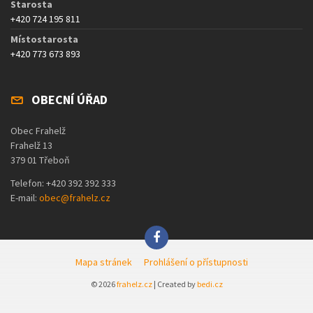
Starosta
+420 724 195 811
Místostarosta
+420 773 673 893
OBECNÍ ÚŘAD
Obec Frahelž
Frahelž 13
379 01 Třeboň
Telefon: +420 392 392 333
E-mail:
obec@frahelz.cz
Mapa stránek
Prohlášení o přístupnosti
© 2026
frahelz.cz
| Created by
bedi.cz