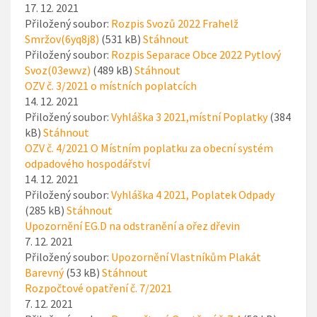
17. 12. 2021
Přiložený soubor:
Rozpis Svozů 2022 Frahelž
Smržov(6yq8j8)
(531 kB)
Stáhnout
Přiložený soubor:
Rozpis Separace Obce 2022 Pytlový
Svoz(03ewvz)
(489 kB)
Stáhnout
OZV č. 3/2021 o místních poplatcích
14. 12. 2021
Přiložený soubor:
Vyhláška 3 2021,místní Poplatky
(384
kB)
Stáhnout
OZV č. 4/2021 O Místním poplatku za obecní systém
odpadového hospodářství
14. 12. 2021
Přiložený soubor:
Vyhláška 4 2021, Poplatek Odpady
(285 kB)
Stáhnout
Upozornění EG.D na odstranění a ořez dřevin
7. 12. 2021
Přiložený soubor:
Upozornění Vlastníkům Plakát
Barevný
(53 kB)
Stáhnout
Rozpočtové opatření č. 7/2021
7. 12. 2021