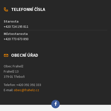
TELEFONNÍ ČÍSLA
Starosta
+420 724 195 811
Místostarosta
+420 773 673 893
OBECNÍ ÚŘAD
Obec Frahelž
Frahelž 13
379 01 Třeboň
Telefon: +420 392 392 333
E-mail:
obec@frahelz.cz