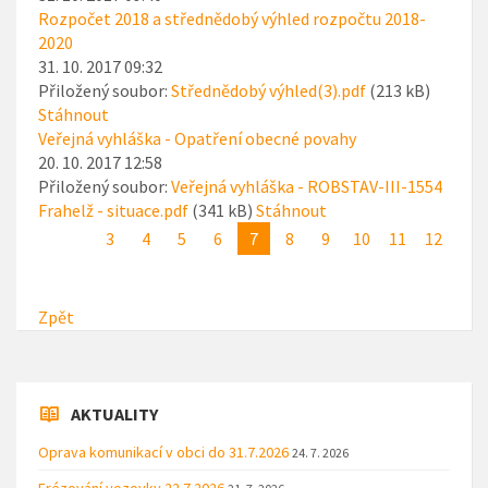
Rozpočet 2018 a střednědobý výhled rozpočtu 2018-
2020
31. 10. 2017 09:32
Přiložený soubor:
Střednědobý výhled(3).pdf
(213 kB)
Stáhnout
Veřejná vyhláška - Opatření obecné povahy
20. 10. 2017 12:58
Přiložený soubor:
Veřejná vyhláška - ROBSTAV-III-1554
Frahelž - situace.pdf
(341 kB)
Stáhnout
3
4
5
6
7
8
9
10
11
12
Zpět
AKTUALITY
Oprava komunikací v obci do 31.7.2026
24. 7. 2026
Frézování vozovky 22.7.2026