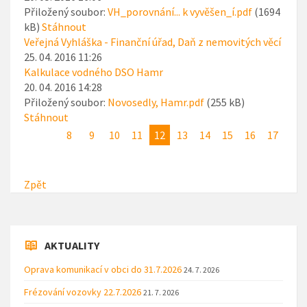
Přiložený soubor:
VH_porovnání... k vyvěšen_í.pdf
(1694
kB)
Stáhnout
Veřejná Vyhláška - Finanční úřad, Daň z nemovitých věcí
25. 04. 2016 11:26
Kalkulace vodného DSO Hamr
20. 04. 2016 14:28
Přiložený soubor:
Novosedly, Hamr.pdf
(255 kB)
Stáhnout
8
9
10
11
12
13
14
15
16
17
Zpět
AKTUALITY
Oprava komunikací v obci do 31.7.2026
24. 7. 2026
Frézování vozovky 22.7.2026
21. 7. 2026