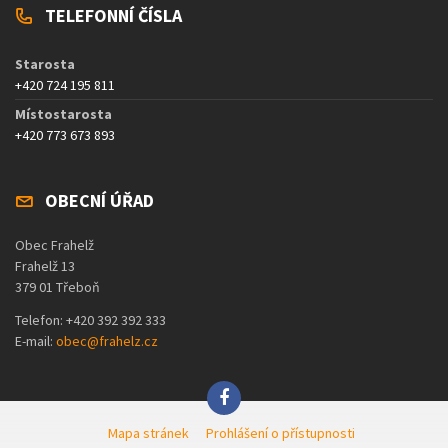
TELEFONNÍ ČÍSLA
Starosta
+420 724 195 811
Místostarosta
+420 773 673 893
OBECNÍ ÚŘAD
Obec Frahelž
Frahelž 13
379 01 Třeboň
Telefon: +420 392 392 333
E-mail:
obec@frahelz.cz
Mapa stránek
Prohlášení o přístupnosti