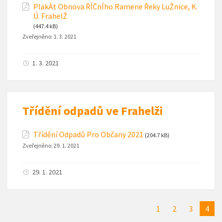
PlakÁt Obnova ŘÍČnÍho Ramene Řeky LuŽnice, K.
Ú. FrahelŽ
(447.4 kB)
Zveřejněno:
1. 3. 2021
1. 3. 2021
Třídění odpadů ve Frahelži
Třídění Odpadů Pro Občany 2021
(204.7 kB)
Zveřejněno:
29. 1. 2021
29. 1. 2021
1
2
3
4