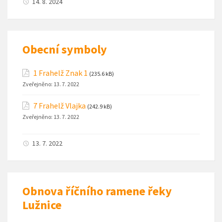
14. 8. 2024
Obecní symboly
1 Frahelž Znak 1
(235.6 kB)
Zveřejněno:
13. 7. 2022
7 Frahelž Vlajka
(242.9 kB)
Zveřejněno:
13. 7. 2022
13. 7. 2022
Obnova říčního ramene řeky
Lužnice