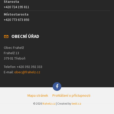
Starosta
+420 724 195 811
Místostarosta
+420 773 673 893
OBECNÍ ÚŘAD
Obec Frahelž
Frahelž 13
379 01 Třeboň
Telefon: +420 392 392 333
E-mail:
obec@frahelz.cz
Mapa stránek
Prohlášení o přístupnosti
© 2026
frahelz.cz
| Created by
bedi.cz