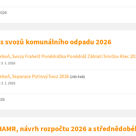
2026
s svozů komunálního odpadu 2026
eboň, Svozy Frahelž Ponědrážka Ponědráž Záblatí Smržov Klec 20
:
3. 1. 2026
eboň, Separace Pytlový Svoz 2026
(240.9 kB)
:
3. 1. 2026
026
AMR, návrh rozpočtu 2026 a střednědobé