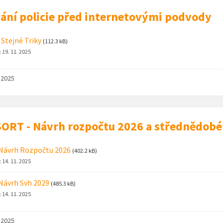
ání policie před internetovými podvody
 Stejné Triky
(112.3 kB)
:
19. 11. 2025
. 2025
ORT - Návrh rozpočtu 2026 a střednědob
Návrh Rozpočtu 2026
(402.2 kB)
:
14. 11. 2025
Návrh Svh 2029
(485.3 kB)
:
14. 11. 2025
. 2025