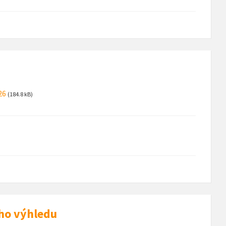
26
(184.8 kB)
ho výhledu