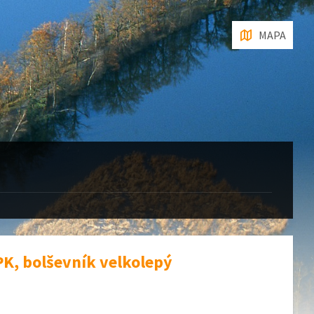
MAPA
PK, bolševník velkolepý