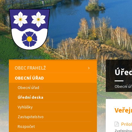
OBEC FRAHELŽ
Úřed
OBECNÍ ÚŘAD
Obecní ú
Obecní úřad
Úřední deska
Vyhlášky
Veřej
Zastupitelstvo
Prilo
Rozpočet
Zveřejněno