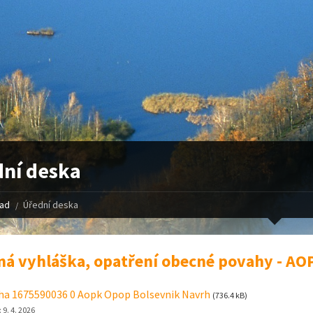
ní deska
řad
Úřední deska
ná vyhláška, opatření obecné povahy - AO
ha 1675590036 0 Aopk Opop Bolsevnik Navrh
(736.4 kB)
:
9. 4. 2026