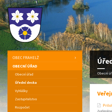
OBEC FRAHELŽ
Úřed
OBECNÍ ÚŘAD
Obecní ú
Obecní úřad
Úřední deska
Vyhlášky
Veřej
Zastupitelstvo
Prilo
Rozpočet
Zveřejněno