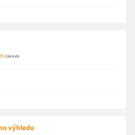
26
(184.8 kB)
ho výhledu