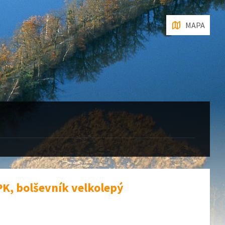
MAPA
PK, bolševník velkolepý