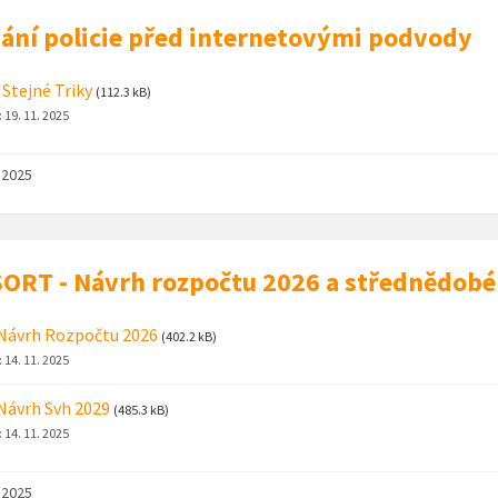
ání policie před internetovými podvody
 Stejné Triky
(112.3 kB)
:
19. 11. 2025
. 2025
ORT - Návrh rozpočtu 2026 a střednědob
Návrh Rozpočtu 2026
(402.2 kB)
:
14. 11. 2025
Návrh Svh 2029
(485.3 kB)
:
14. 11. 2025
. 2025