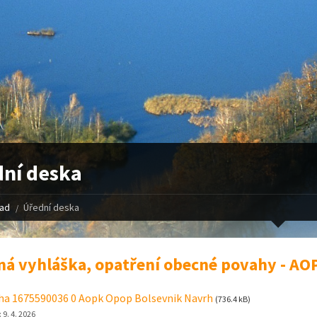
ní deska
řad
Úřední deska
ná vyhláška, opatření obecné povahy - AO
ha 1675590036 0 Aopk Opop Bolsevnik Navrh
(736.4 kB)
:
9. 4. 2026