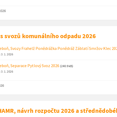
2026
s svozů komunálního odpadu 2026
eboň, Svozy Frahelž Ponědrážka Ponědráž Záblatí Smržov Klec 20
:
3. 1. 2026
eboň, Separace Pytlový Svoz 2026
(240.9 kB)
:
3. 1. 2026
026
AMR, návrh rozpočtu 2026 a střednědobé