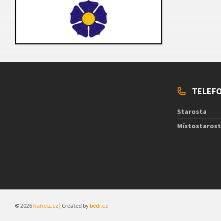
TELEFO
Starosta
Místostaros
© 2026
frahelz.cz
| Created by
bedi.cz