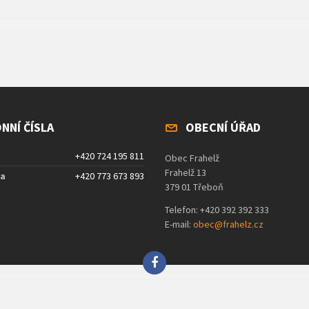
NNÍ ČÍSLA
OBECNÍ ÚŘAD
+420 724 195 811
Obec Frahelž
Frahelž 13
ta
+420 773 673 893
379 01 Třeboň
Telefon: +420 392 392 333
E-mail:
obec@frahelz.cz