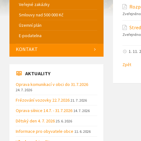
Veřejné zakázky
Rozpo
Zveřejněno
Smlouvy nad 500 000 Kč
Územní plán
Stred
Zveřejněno
E-podatelna
KONTAKT
1. 11. 
Zpět
AKTUALITY
Oprava komunikací v obci do 31.7.2026
24. 7. 2026
Frézování vozovky 22.7.2026
21. 7. 2026
Oprava silnice 14.7. - 31.7.2026
14. 7. 2026
Dětský den 4. 7. 2026
25. 6. 2026
Informace pro obyvatele obce
11. 6. 2026