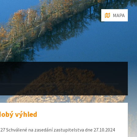
MAPA
dobý výhled
27 Schválené na zasedání zastupitelstva dne 27.10.2024