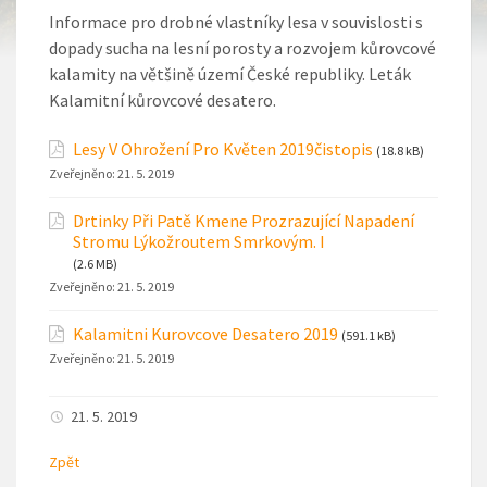
Informace pro drobné vlastníky lesa v souvislosti s
dopady sucha na lesní porosty a rozvojem kůrovcové
kalamity na většině území České republiky. Leták
Kalamitní kůrovcové desatero.
Lesy V Ohrožení Pro Květen 2019čistopis
(18.8 kB)
Zveřejněno:
21. 5. 2019
Drtinky Při Patě Kmene Prozrazující Napadení
Stromu Lýkožroutem Smrkovým. I
(2.6 MB)
Zveřejněno:
21. 5. 2019
Kalamitni Kurovcove Desatero 2019
(591.1 kB)
Zveřejněno:
21. 5. 2019
21. 5. 2019
Zpět