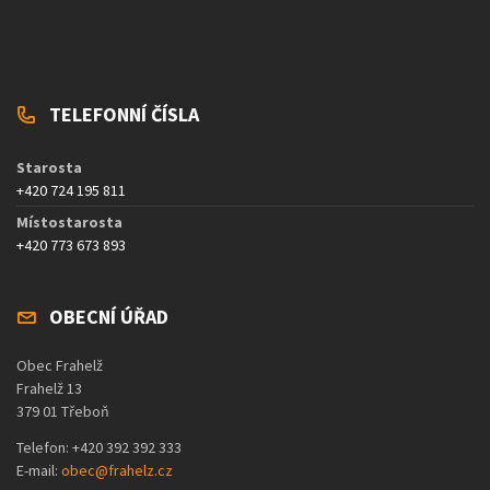
TELEFONNÍ ČÍSLA
Starosta
+420 724 195 811
Místostarosta
+420 773 673 893
OBECNÍ ÚŘAD
Obec Frahelž
Frahelž 13
379 01 Třeboň
Telefon: +420 392 392 333
E-mail:
obec@frahelz.cz